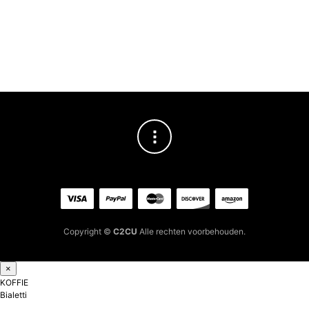
La 
€
12
Copyright ©
C2CU
Alle rechten voorbehouden.
×
KOFFIE
Bialetti