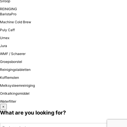
Siroop
REINIGING
BaristaPro
Machine Cold Brew
Puly Caff
Urnex
Jura
WMF / Schaerer
Groepsborstel
Reinigingstabletten
Koffiemolen
Melksysteemreiniging
Ontkalkingsmiddel
Waterfilter
×
What are you looking for?