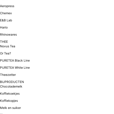
Aeropress
Chemex
E&B Lab
Hario
Rhinowares
THEE
Novus Tea
Or Tea?
PURETEA Black Line
PURETEA White Line
Theezetter
BIJPRODUCTEN
Chocolademelk
Koffiekoekjes
Koffiekopjes
Melk en suiker