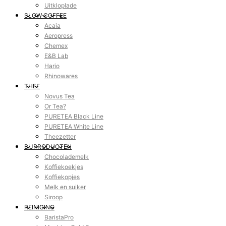
Uitkloplade
SLOW COFFEE
Acaia
Aeropress
Chemex
E&B Lab
Hario
Rhinowares
THEE
Novus Tea
Or Tea?
PURETEA Black Line
PURETEA White Line
Theezetter
BIJPRODUCTEN
Chocolademelk
Koffiekoekjes
Koffiekopjes
Melk en suiker
Siroop
REINIGING
BaristaPro