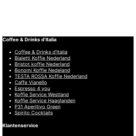
Hario
,
SLOW COFFEE
Hario Koffiemolen Mill Column
€
54,95
Coffee & Drinks d’Italia
Coffee & Drinks d’Italia
Bialetti Koffie Nederland
Bristot koffie Nederland
Bonomi Koffie Nedeland
TESTA ROSSA Koffie Nederland
Caffe Vianello
Espresso 4 you
Koffie Service Westland
Koffie Service Haaglanden
P31 Aperitivo Green
Spirito Cocktails
Klantenservice