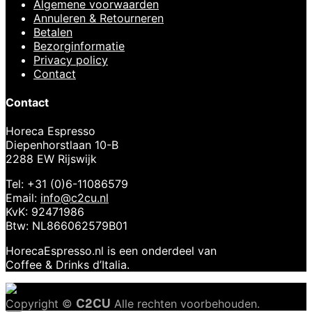
Algemene voorwaarden
Annuleren & Retourneren
Betalen
Bezorginformatie
Privacy policy
Contact
Contact
Horeca Espresso
Diepenhorstlaan 10-B
2288 EW Rijswijk
Tel: +31 (0)6-11086579
Email:
info@c2cu.nl
KvK: 92471986
Btw: NL866062579B01
HorecaEspresso.nl is een onderdeel van
Coffee & Drinks d’Italia.
Copyright ©
C2CU
Alle rechten voorbehouden.