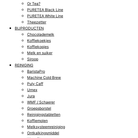
Or Tea?
PURETEA Black Line
PURETEA White Line
Theezetter
BIJPRODUCTEN
Chocolademelk
Koffiekoekjes
Koffiekopjes
Melk en suiker
Siroop
REINIGING
BaristaPro
Machine Cold Brew
Puly Caff
Urnex
Jura
WMF / Schaerer
Groepsborstel
Reinigingstabletten
Koffiemolen
Melksysteemreiniging
Ontkalkingsmiddel