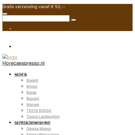
Gratis verzending vanaf € 50,--
Horecaespresso.nl
KOFFIE
Bialetti
Bristot
Breda
Bonomi
Manuel
TESTA ROSSA
Tonino Lamborghini
ESPRESSOMACHINE
Gaggia Milano
Filterkoffiemachine