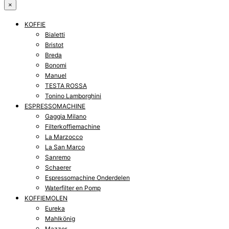
×
KOFFIE
Bialetti
Bristot
Breda
Bonomi
Manuel
TESTA ROSSA
Tonino Lamborghini
ESPRESSOMACHINE
Gaggia Milano
Filterkoffiemachine
La Marzocco
La San Marco
Sanremo
Schaerer
Espressomachine Onderdelen
Waterfilter en Pomp
KOFFIEMOLEN
Eureka
Mahlkönig
Mazzer