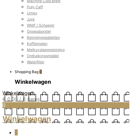
Machine Cold Brew
Puly Caff
Urnex
Jura
WMF / Schaerer
Groepsborstel
Reinigingstabletten
Koffiemolen
Melksysteemreiniging
Ontkalkingsmiddel
Waterfilter
Shopping Bag
0
Winkelwagen
Winkelwagen
€
0,00
/ 0 items
0
Winkelwagen
0