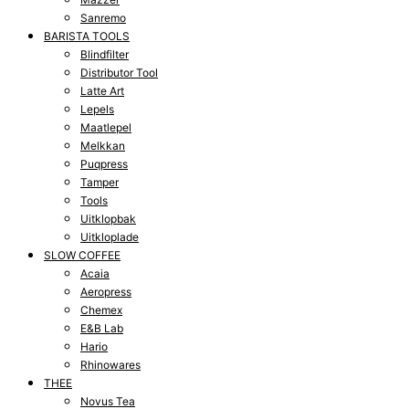
Sanremo
BARISTA TOOLS
Blindfilter
Distributor Tool
Latte Art
Lepels
Maatlepel
Melkkan
Puqpress
Tamper
Tools
Uitklopbak
Uitkloplade
SLOW COFFEE
Acaia
Aeropress
Chemex
E&B Lab
Hario
Rhinowares
THEE
Novus Tea