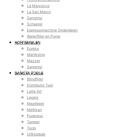
La Marzocco
La San Marco
Sanremo
Schaerer
Espressomachine Onderdelen
Waterfilter en Pomp
KOFFIEMOLEN
Eureka
Mahlkönig
Mazzer
Sanremo
BARISTA TOOLS
Blindfilter
Distributor Tool
Latte Art
Lepels
Maatlepel
Melkkan
Puqpress
Tamper
Tools
Uitklopbak