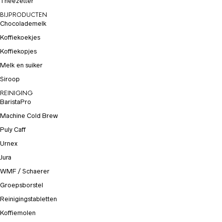
Theezetter
BIJPRODUCTEN
Chocolademelk
Koffiekoekjes
Koffiekopjes
Melk en suiker
Siroop
REINIGING
BaristaPro
Machine Cold Brew
Puly Caff
Urnex
Jura
WMF / Schaerer
Groepsborstel
Reinigingstabletten
Koffiemolen