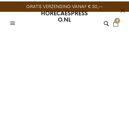
GRATIS VERZENDING VANAF € 50,--
HORECAESPRESS
O.NL
0
BaristaPro
Groepborstel Zwart
€
6,99
De
BaristaPro Groepborstel Zwart met Waterkering
en Maatschepje
is een
essentieel gereedschap
voor