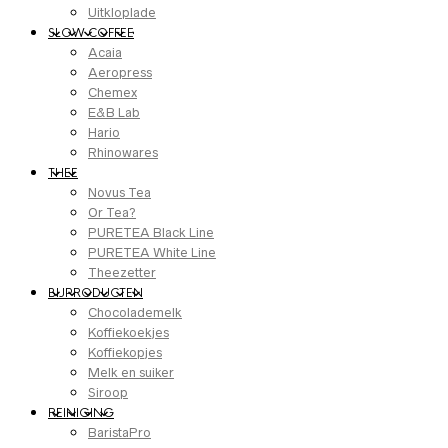
Uitkloplade
SLOW COFFEE
Acaia
Aeropress
Chemex
E&B Lab
Hario
Rhinowares
THEE
Novus Tea
Or Tea?
PURETEA Black Line
PURETEA White Line
Theezetter
BIJPRODUCTEN
Chocolademelk
Koffiekoekjes
Koffiekopjes
Melk en suiker
Siroop
REINIGING
BaristaPro