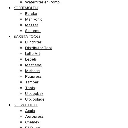
Waterfilter en Pomp
KOFFIEMOLEN
Eureka
Mahlkönig
Mazzer
Sanremo
BARISTA TOOLS
Blindfilter
Distributor Tool
Latte Art
Lepels
Maatlepel
Melkkan
Puqpress
Tamper
Tools
Uitklopbak
Uitkloplade
SLOW COFFEE
Acaia
Aeropress
Chemex
E&B Lab