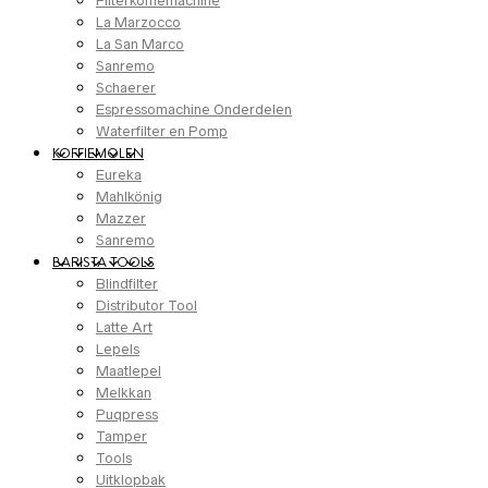
Filterkoffiemachine
La Marzocco
La San Marco
Sanremo
Schaerer
Espressomachine Onderdelen
Waterfilter en Pomp
KOFFIEMOLEN
Eureka
Mahlkönig
Mazzer
Sanremo
BARISTA TOOLS
Blindfilter
Distributor Tool
Latte Art
Lepels
Maatlepel
Melkkan
Puqpress
Tamper
Tools
Uitklopbak