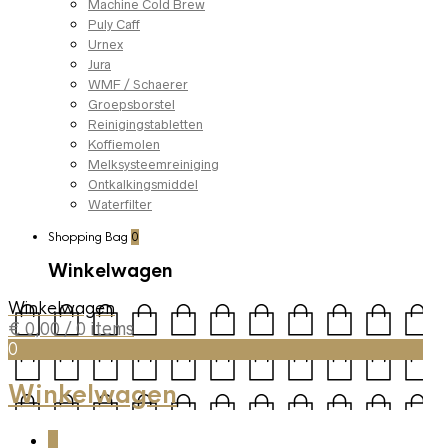
Machine Cold Brew
Puly Caff
Urnex
Jura
WMF / Schaerer
Groepsborstel
Reinigingstabletten
Koffiemolen
Melksysteemreiniging
Ontkalkingsmiddel
Waterfilter
Shopping Bag
0
Winkelwagen
Winkelwagen
€
0,00
/ 0 items
0
Winkelwagen
0