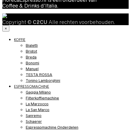
HorecaEspresso.nl is een onderdeel van
Coffee & Drinks d’Italia.
Copyright ©
C2CU
Alle rechten voorbehouden.
×
KOFFIE
Bialetti
Bristot
Breda
Bonomi
Manuel
TESTA ROSSA
Tonino Lamborghini
ESPRESSOMACHINE
Gaggia Milano
Filterkoffiemachine
La Marzocco
La San Marco
Sanremo
Schaerer
Espressomachine Onderdelen