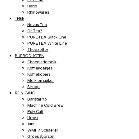
Hario
Rhinowares
THEE
Novus Tea
Or Tea?
PURETEA Black Line
PURETEA White Line
Theezetter
BIJPRODUCTEN
Chocolademelk
Koffiekoekjes
Koffiekopjes
Melk en suiker
Siroop
REINIGING
BaristaPro
Machine Cold Brew
Puly Caff
Urnex
Jura
WMF / Schaerer
Groepsborstel