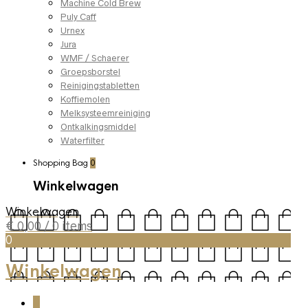
Machine Cold Brew
Puly Caff
Urnex
Jura
WMF / Schaerer
Groepsborstel
Reinigingstabletten
Koffiemolen
Melksysteemreiniging
Ontkalkingsmiddel
Waterfilter
Shopping Bag
0
Winkelwagen
Winkelwagen
€
0,00
/ 0 items
0
Winkelwagen
0