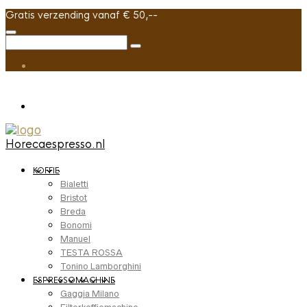
Gratis verzending vanaf € 50,--
Horecaespresso.nl
KOFFIE
Bialetti
Bristot
Breda
Bonomi
Manuel
TESTA ROSSA
Tonino Lamborghini
ESPRESSOMACHINE
Gaggia Milano