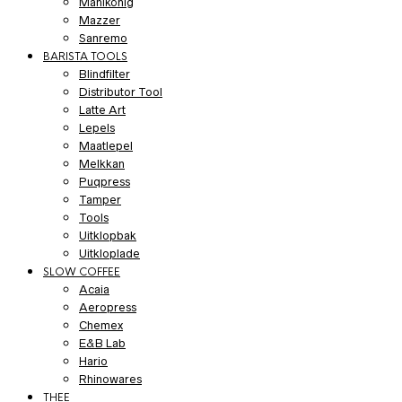
Mahlkönig
Mazzer
Sanremo
BARISTA TOOLS
Blindfilter
Distributor Tool
Latte Art
Lepels
Maatlepel
Melkkan
Puqpress
Tamper
Tools
Uitklopbak
Uitkloplade
SLOW COFFEE
Acaia
Aeropress
Chemex
E&B Lab
Hario
Rhinowares
THEE