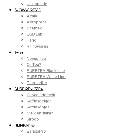
Uitkloplade
SLOW COFFEE
Acaia
Aeropress
Chemex
E&B Lab
Hario
Rhinowares
THEE
Novus Tea
Or Tea?
PURETEA Black Line
PURETEA White Line
Theezetter
BIJPRODUCTEN
Chocolademelk
Koffiekoekjes
Koffiekopjes
Melk en suiker
Siroop
REINIGING
BaristaPro