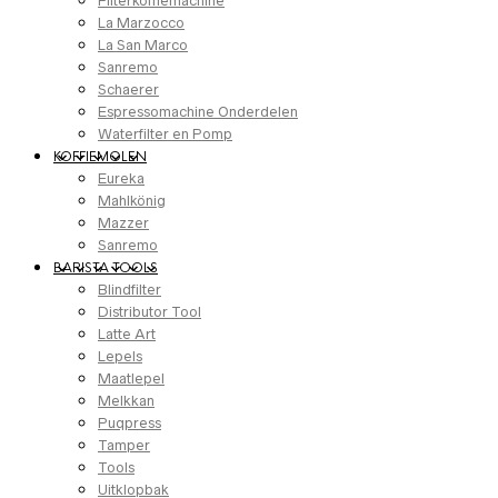
Filterkoffiemachine
La Marzocco
La San Marco
Sanremo
Schaerer
Espressomachine Onderdelen
Waterfilter en Pomp
KOFFIEMOLEN
Eureka
Mahlkönig
Mazzer
Sanremo
BARISTA TOOLS
Blindfilter
Distributor Tool
Latte Art
Lepels
Maatlepel
Melkkan
Puqpress
Tamper
Tools
Uitklopbak