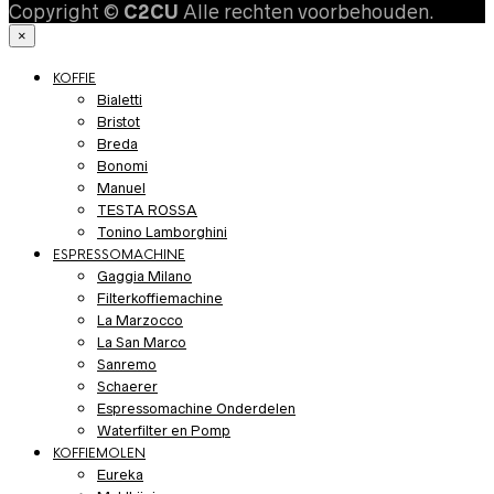
Copyright ©
C2CU
Alle rechten voorbehouden.
×
KOFFIE
Bialetti
Bristot
Breda
Bonomi
Manuel
TESTA ROSSA
Tonino Lamborghini
ESPRESSOMACHINE
Gaggia Milano
Filterkoffiemachine
La Marzocco
La San Marco
Sanremo
Schaerer
Espressomachine Onderdelen
Waterfilter en Pomp
KOFFIEMOLEN
Eureka