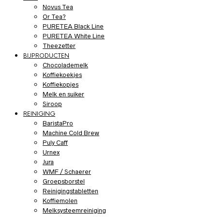
Novus Tea
Or Tea?
PURETEA Black Line
PURETEA White Line
Theezetter
BIJPRODUCTEN
Chocolademelk
Koffiekoekjes
Koffiekopjes
Melk en suiker
Siroop
REINIGING
BaristaPro
Machine Cold Brew
Puly Caff
Urnex
Jura
WMF / Schaerer
Groepsborstel
Reinigingstabletten
Koffiemolen
Melksysteemreiniging