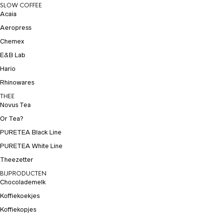
SLOW COFFEE
Acaia
Aeropress
Chemex
E&B Lab
Hario
Rhinowares
THEE
Novus Tea
Or Tea?
PURETEA Black Line
PURETEA White Line
Theezetter
BIJPRODUCTEN
Chocolademelk
Koffiekoekjes
Koffiekopjes