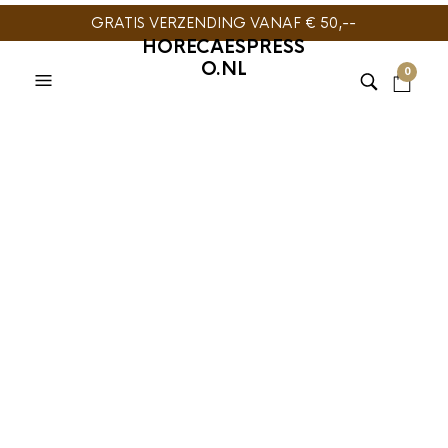
GRATIS VERZENDING VANAF € 50,--
HORECAESPRESS
O.NL
0
AeroPress Carafe
600ml
€
29,95