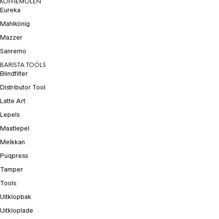
KOFFIEMOLEN
Eureka
Mahlkönig
Mazzer
Sanremo
BARISTA TOOLS
Blindfilter
Distributor Tool
Latte Art
Lepels
Maatlepel
Melkkan
Puqpress
Tamper
Tools
Uitklopbak
Uitkloplade