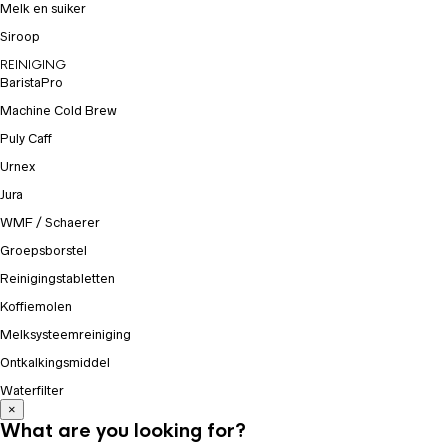
Melk en suiker
Siroop
REINIGING
BaristaPro
Machine Cold Brew
Puly Caff
Urnex
Jura
WMF / Schaerer
Groepsborstel
Reinigingstabletten
Koffiemolen
Melksysteemreiniging
Ontkalkingsmiddel
Waterfilter
×
What are you looking for?