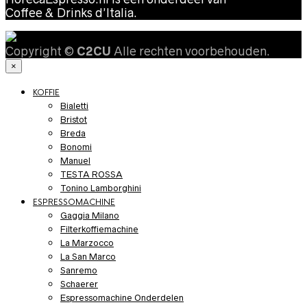
Coffee & Drinks d’Italia.
Copyright ©
C2CU
Alle rechten voorbehouden.
×
KOFFIE
Bialetti
Bristot
Breda
Bonomi
Manuel
TESTA ROSSA
Tonino Lamborghini
ESPRESSOMACHINE
Gaggia Milano
Filterkoffiemachine
La Marzocco
La San Marco
Sanremo
Schaerer
Espressomachine Onderdelen