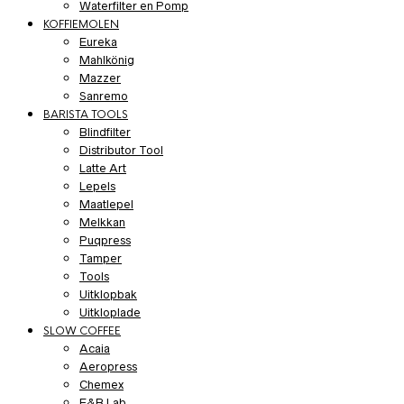
Waterfilter en Pomp
KOFFIEMOLEN
Eureka
Mahlkönig
Mazzer
Sanremo
BARISTA TOOLS
Blindfilter
Distributor Tool
Latte Art
Lepels
Maatlepel
Melkkan
Puqpress
Tamper
Tools
Uitklopbak
Uitkloplade
SLOW COFFEE
Acaia
Aeropress
Chemex
E&B Lab