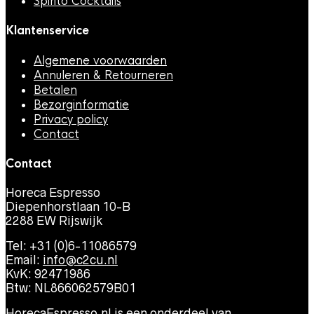
Spirito Cocktails
Klantenservice
Algemene voorwaarden
Annuleren & Retourneren
Betalen
Bezorginformatie
Privacy policy
Contact
Contact
Horeca Espresso
Diepenhorstlaan 10-B
2288 EW Rijswijk
Tel: +31 (0)6-11086579
Email:
info@c2cu.nl
KvK: 92471986
Btw: NL866062579B01
HorecaEspresso.nl is een onderdeel van