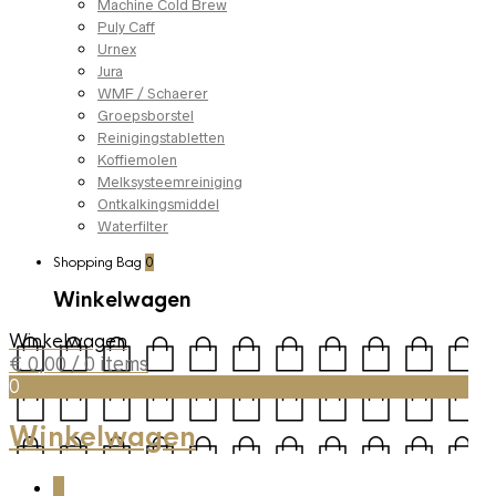
Machine Cold Brew
Puly Caff
Urnex
Jura
WMF / Schaerer
Groepsborstel
Reinigingstabletten
Koffiemolen
Melksysteemreiniging
Ontkalkingsmiddel
Waterfilter
Shopping Bag
0
Winkelwagen
Winkelwagen
€
0,00
/ 0 items
0
Winkelwagen
0