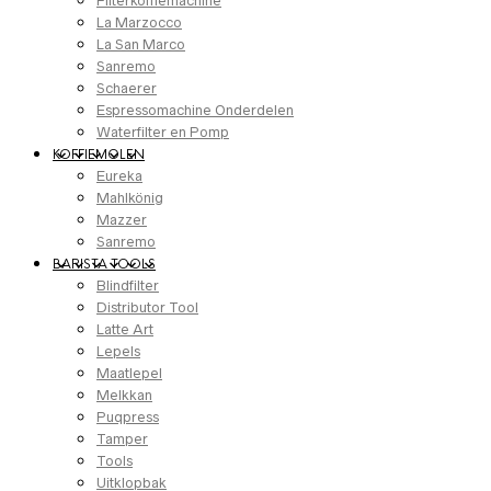
Filterkoffiemachine
La Marzocco
La San Marco
Sanremo
Schaerer
Espressomachine Onderdelen
Waterfilter en Pomp
KOFFIEMOLEN
Eureka
Mahlkönig
Mazzer
Sanremo
BARISTA TOOLS
Blindfilter
Distributor Tool
Latte Art
Lepels
Maatlepel
Melkkan
Puqpress
Tamper
Tools
Uitklopbak