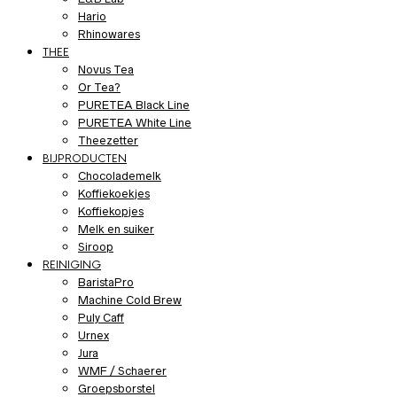
Hario
Rhinowares
THEE
Novus Tea
Or Tea?
PURETEA Black Line
PURETEA White Line
Theezetter
BIJPRODUCTEN
Chocolademelk
Koffiekoekjes
Koffiekopjes
Melk en suiker
Siroop
REINIGING
BaristaPro
Machine Cold Brew
Puly Caff
Urnex
Jura
WMF / Schaerer
Groepsborstel