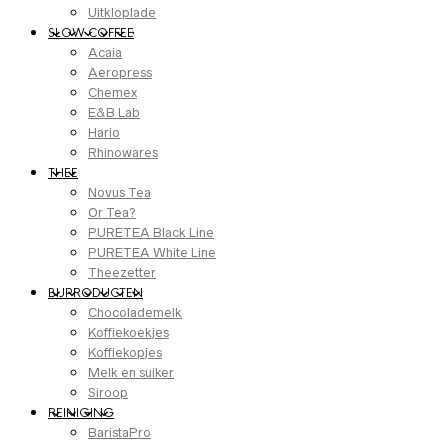
Uitkloplade
SLOW COFFEE
Acaia
Aeropress
Chemex
E&B Lab
Hario
Rhinowares
THEE
Novus Tea
Or Tea?
PURETEA Black Line
PURETEA White Line
Theezetter
BIJPRODUCTEN
Chocolademelk
Koffiekoekjes
Koffiekopjes
Melk en suiker
Siroop
REINIGING
BaristaPro