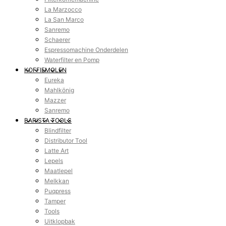
La Marzocco
La San Marco
Sanremo
Schaerer
Espressomachine Onderdelen
Waterfilter en Pomp
KOFFIEMOLEN
Eureka
Mahlkönig
Mazzer
Sanremo
BARISTA TOOLS
Blindfilter
Distributor Tool
Latte Art
Lepels
Maatlepel
Melkkan
Puqpress
Tamper
Tools
Uitklopbak