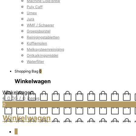
Machine Cold Brew
Puly Caff
Urnex
Jura
WMF / Schaerer
Groepsborstel
Reinigingstabletten
Koffiemolen
Melksysteemreiniging
Ontkalkingsmiddel
Waterfilter
Shopping Bag
0
Winkelwagen
Winkelwagen
€
0,00
/ 0 items
0
Winkelwagen
0