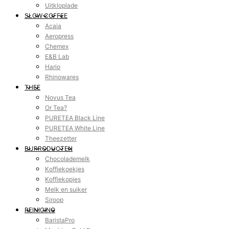
Uitkloplade
SLOW COFFEE
Acaia
Aeropress
Chemex
E&B Lab
Hario
Rhinowares
THEE
Novus Tea
Or Tea?
PURETEA Black Line
PURETEA White Line
Theezetter
BIJPRODUCTEN
Chocolademelk
Koffiekoekjes
Koffiekopjes
Melk en suiker
Siroop
REINIGING
BaristaPro