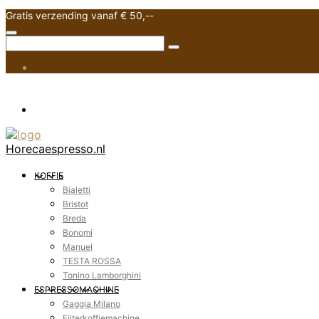
Gratis verzending vanaf € 50,--
Horecaespresso.nl
KOFFIE
Bialetti
Bristot
Breda
Bonomi
Manuel
TESTA ROSSA
Tonino Lamborghini
ESPRESSOMACHINE
Gaggia Milano
Filterkoffiemachine