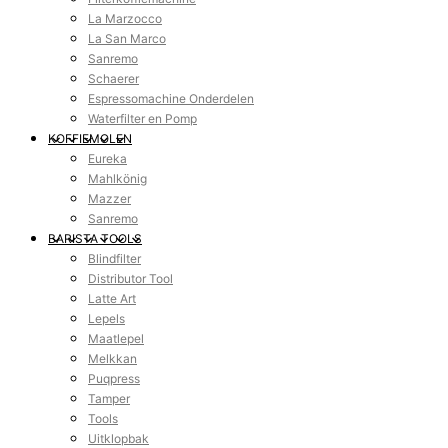
La Marzocco
La San Marco
Sanremo
Schaerer
Espressomachine Onderdelen
Waterfilter en Pomp
KOFFIEMOLEN
Eureka
Mahlkönig
Mazzer
Sanremo
BARISTA TOOLS
Blindfilter
Distributor Tool
Latte Art
Lepels
Maatlepel
Melkkan
Puqpress
Tamper
Tools
Uitklopbak