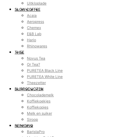
Uitkloplade
SLOW COFFEE
Acaia
Aeropress
Chemex
E&B Lab
Hario
Rhinowares
THEE
Novus Tea
Or Tea?
PURETEA Black Line
PURETEA White Line
Theezetter
BIJPRODUCTEN
Chocolademelk
Koffiekoekjes
Koffiekopjes
Melk en suiker
Siroop
REINIGING
BaristaPro