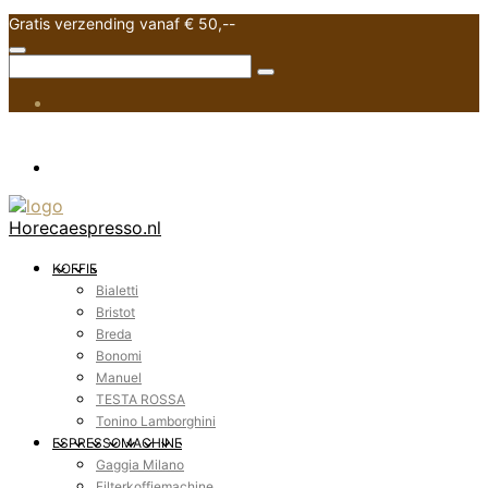
Gratis verzending vanaf € 50,--
Horecaespresso.nl
KOFFIE
Bialetti
Bristot
Breda
Bonomi
Manuel
TESTA ROSSA
Tonino Lamborghini
ESPRESSOMACHINE
Gaggia Milano
Filterkoffiemachine