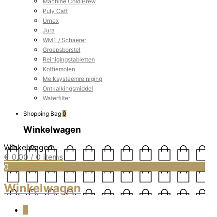
Machine Cold Brew
Puly Caff
Urnex
Jura
WMF / Schaerer
Groepsborstel
Reinigingstabletten
Koffiemolen
Melksysteemreiniging
Ontkalkingsmiddel
Waterfilter
Shopping Bag
0
Winkelwagen
Winkelwagen
€
0,00
/ 0 items
0
Winkelwagen
0