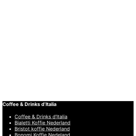
Aeropress GO Coffee Maker + IMS E&B LAB
filter 200m
€
69,95
Tijdelijk niet leverbaar
Lees verder
Snelle weergave
Hario
,
SLOW COFFEE
Hario V60-02 Dripper Set Rood
€
23,95
Coffee & Drinks d’Italia
Coffee & Drinks d’Italia
Bialetti Koffie Nederland
Bristot koffie Nederland
Bonomi Koffie Nedeland