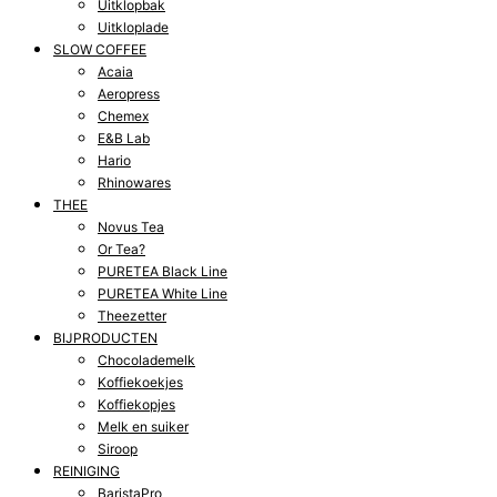
Uitklopbak
Uitkloplade
SLOW COFFEE
Acaia
Aeropress
Chemex
E&B Lab
Hario
Rhinowares
THEE
Novus Tea
Or Tea?
PURETEA Black Line
PURETEA White Line
Theezetter
BIJPRODUCTEN
Chocolademelk
Koffiekoekjes
Koffiekopjes
Melk en suiker
Siroop
REINIGING
BaristaPro