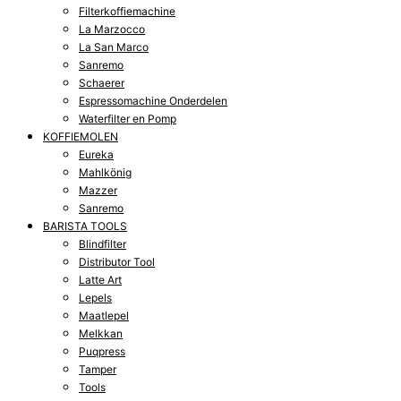
Filterkoffiemachine
La Marzocco
La San Marco
Sanremo
Schaerer
Espressomachine Onderdelen
Waterfilter en Pomp
KOFFIEMOLEN
Eureka
Mahlkönig
Mazzer
Sanremo
BARISTA TOOLS
Blindfilter
Distributor Tool
Latte Art
Lepels
Maatlepel
Melkkan
Puqpress
Tamper
Tools