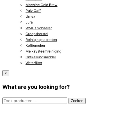
Machine Cold Brew
Puly Caff
Urnex
Jura
WMF / Schaerer
Groepsborstel
Reinigingstabletten
Koffiemolen
Melksysteemreiniging
Ontkalkingsmiddel
Waterfilter
×
What are you looking for?
Zoeken
Zoeken
naar: