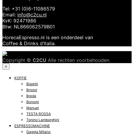
Tel: +31 (0)6-11086579
Email:
info@c2cu.nl
KvK: 92471986
Btw: NL866062579B01
HorecaEspresso.nl is een onderdeel van
Coffee & Drinks d’Italia.
Copyright ©
C2CU
Alle rechten voorbehouden.
×
KOFFIE
Bialetti
Bristot
Breda
Bonomi
Manuel
TESTA ROSSA
Tonino Lamborghini
ESPRESSOMACHINE
Gaggia Milano