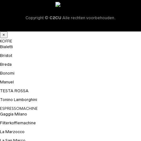
Copyright ©
C2CU
Alle rechten voorbehouden.
×
KOFFIE
Bialetti
Bristot
Breda
Bonomi
Manuel
TESTA ROSSA
Tonino Lamborghini
ESPRESSOMACHINE
Gaggia Milano
Filterkoffiemachine
La Marzocco
La San Marco