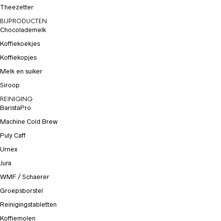
Theezetter
BIJPRODUCTEN
Chocolademelk
Koffiekoekjes
Koffiekopjes
Melk en suiker
Siroop
REINIGING
BaristaPro
Machine Cold Brew
Puly Caff
Urnex
Jura
WMF / Schaerer
Groepsborstel
Reinigingstabletten
Koffiemolen