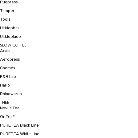
Puqpress
Tamper
Tools
Uitklopbak
Uitkloplade
SLOW COFFEE
Acaia
Aeropress
Chemex
E&B Lab
Hario
Rhinowares
THEE
Novus Tea
Or Tea?
PURETEA Black Line
PURETEA White Line