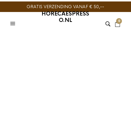
GRATIS VERZENDING VANAF € 50,--
HORECAESPRESS
O.NL
0
Hario V60-01 Dripper
Kunststof
€
9,95
Hario V60 Dripper 01 Kunststof 1-2 kops, de Hario V60