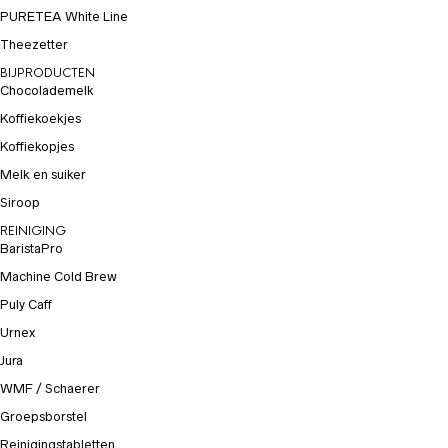
PURETEA White Line
Theezetter
BIJPRODUCTEN
Chocolademelk
Koffiekoekjes
Koffiekopjes
Melk en suiker
Siroop
REINIGING
BaristaPro
Machine Cold Brew
Puly Caff
Urnex
Jura
WMF / Schaerer
Groepsborstel
Reinigingstabletten