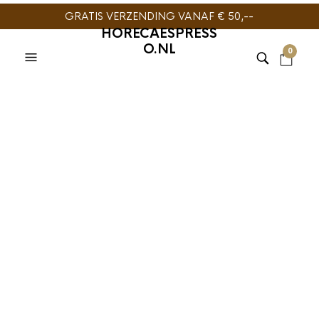
GRATIS VERZENDING VANAF € 50,--
HORECAESPRESS
O.NL
0
Pure Tea Linden
Biologische Thee
Sachet 25st
€
8,99