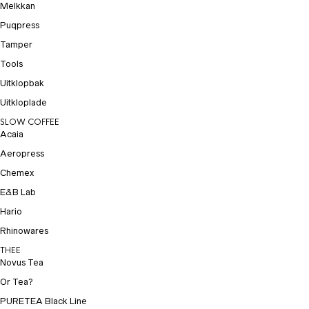
Melkkan
Puqpress
Tamper
Tools
Uitklopbak
Uitkloplade
SLOW COFFEE
Acaia
Aeropress
Chemex
E&B Lab
Hario
Rhinowares
THEE
Novus Tea
Or Tea?
PURETEA Black Line