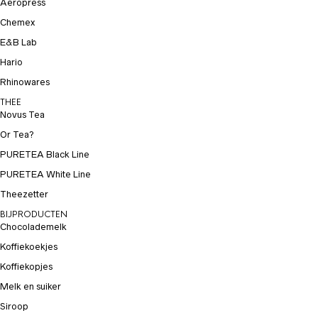
Aeropress
Chemex
E&B Lab
Hario
Rhinowares
THEE
Novus Tea
Or Tea?
PURETEA Black Line
PURETEA White Line
Theezetter
BIJPRODUCTEN
Chocolademelk
Koffiekoekjes
Koffiekopjes
Melk en suiker
Siroop