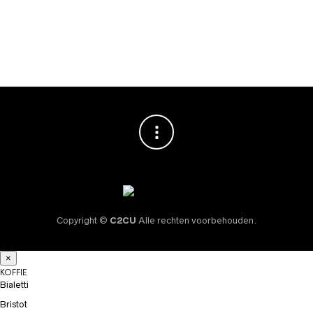
€
3
Copyright ©
C2CU
Alle rechten voorbehouden.
×
KOFFIE
Bialetti
Bristot