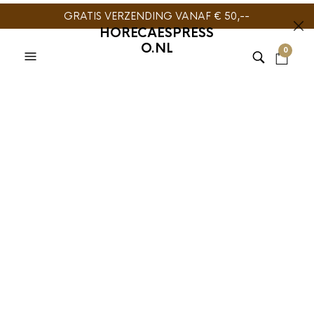
GRATIS VERZENDING VANAF € 50,--
HORECAESPRESS
O.NL
0
Motta Tamping Kit RVS
Portafilter houder
enkel
€
99,95