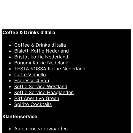
BioXtra Biologische en Fairtrade
Rietsuikersticks 600st
€
17,95
Coffee & Drinks d’Italia
Coffee & Drinks d’Italia
Bialetti Koffie Nederland
Bristot koffie Nederland
Bonomi Koffie Nedeland
TESTA ROSSA Koffie Nederland
Caffe Vianello
Espresso 4 you
Koffie Service Westland
Koffie Service Haaglanden
P31 Aperitivo Green
Spirito Cocktails
Klantenservice
Algemene voorwaarden