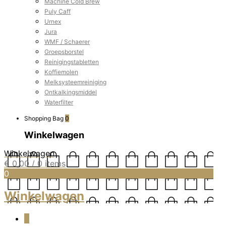
Machine Cold Brew
Puly Caff
Urnex
Jura
WMF / Schaerer
Groepsborstel
Reinigingstabletten
Koffiemolen
Melksysteemreiniging
Ontkalkingsmiddel
Waterfilter
Shopping Bag
0
Winkelwagen
Winkelwagen
€
0,00
/ 0 items
0
Winkelwagen
0