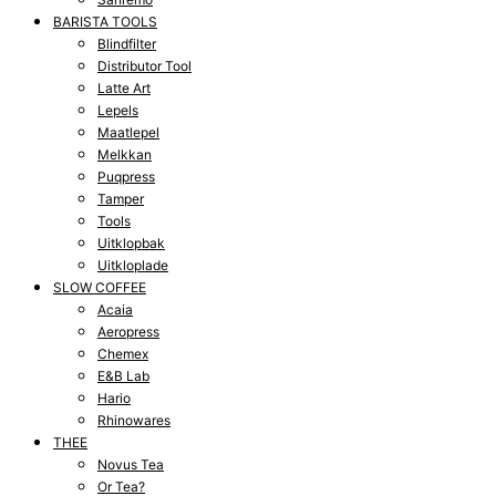
BARISTA TOOLS
Blindfilter
Distributor Tool
Latte Art
Lepels
Maatlepel
Melkkan
Puqpress
Tamper
Tools
Uitklopbak
Uitkloplade
SLOW COFFEE
Acaia
Aeropress
Chemex
E&B Lab
Hario
Rhinowares
THEE
Novus Tea
Or Tea?