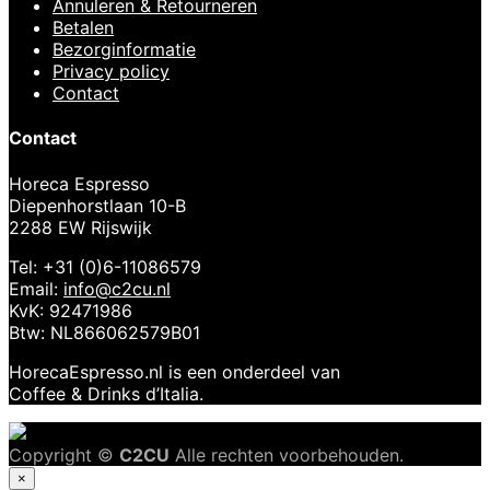
Annuleren & Retourneren
Betalen
Bezorginformatie
Privacy policy
Contact
Contact
Horeca Espresso
Diepenhorstlaan 10-B
2288 EW Rijswijk
Tel: +31 (0)6-11086579
Email:
info@c2cu.nl
KvK: 92471986
Btw: NL866062579B01
HorecaEspresso.nl is een onderdeel van
Coffee & Drinks d’Italia.
Copyright ©
C2CU
Alle rechten voorbehouden.
×