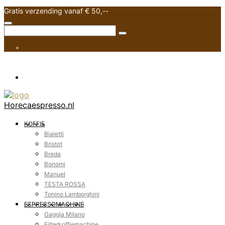
Gratis verzending vanaf € 50,--
Horecaespresso.nl
KOFFIE
Bialetti
Bristot
Breda
Bonomi
Manuel
TESTA ROSSA
Tonino Lamborghini
ESPRESSOMACHINE
Gaggia Milano
Filterkoffiemachine