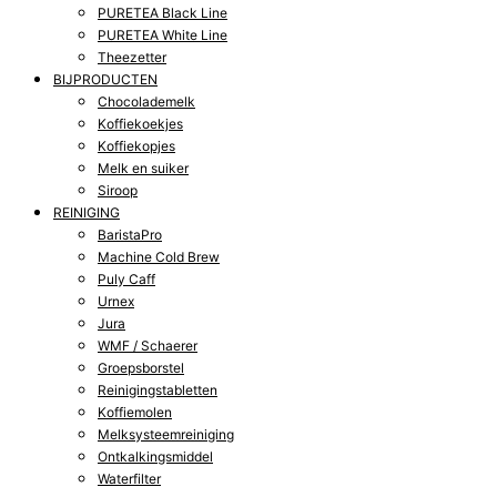
PURETEA Black Line
PURETEA White Line
Theezetter
BIJPRODUCTEN
Chocolademelk
Koffiekoekjes
Koffiekopjes
Melk en suiker
Siroop
REINIGING
BaristaPro
Machine Cold Brew
Puly Caff
Urnex
Jura
WMF / Schaerer
Groepsborstel
Reinigingstabletten
Koffiemolen
Melksysteemreiniging
Ontkalkingsmiddel
Waterfilter