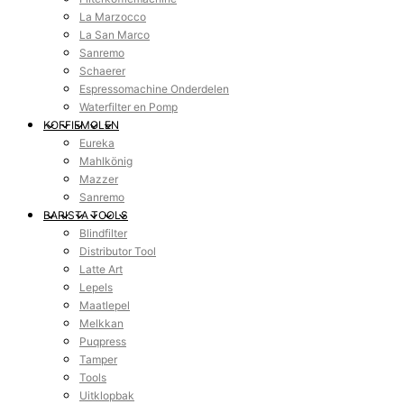
La Marzocco
La San Marco
Sanremo
Schaerer
Espressomachine Onderdelen
Waterfilter en Pomp
KOFFIEMOLEN
Eureka
Mahlkönig
Mazzer
Sanremo
BARISTA TOOLS
Blindfilter
Distributor Tool
Latte Art
Lepels
Maatlepel
Melkkan
Puqpress
Tamper
Tools
Uitklopbak