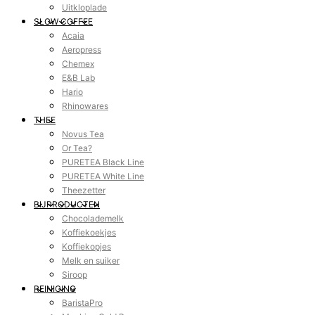
Uitkloplade
SLOW COFFEE
Acaia
Aeropress
Chemex
E&B Lab
Hario
Rhinowares
THEE
Novus Tea
Or Tea?
PURETEA Black Line
PURETEA White Line
Theezetter
BIJPRODUCTEN
Chocolademelk
Koffiekoekjes
Koffiekopjes
Melk en suiker
Siroop
REINIGING
BaristaPro