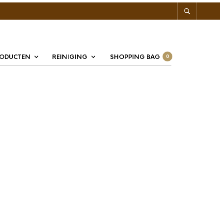
RODUCTEN
REINIGING
SHOPPING BAG
0
ea Proefstrip 16 Smaken
 proefpakket kan u kennismaken met alle smaken. De
van alle smaken één theebuiltje. Verpakking van 16