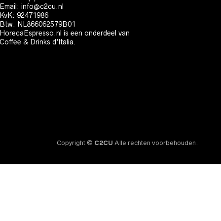
Email:
info@c2cu.nl
KvK: 92471986
Btw: NL866062579B01
HorecaEspresso.nl is een onderdeel van
Coffee & Drinks d’Italia.
Copyright ©
C2CU
Alle rechten voorbehouden.