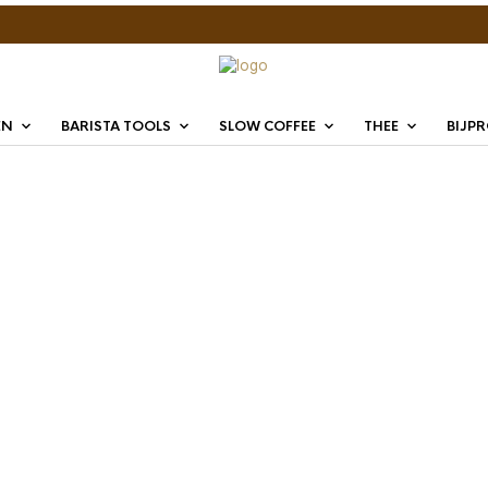
EN
BARISTA TOOLS
SLOW COFFEE
THEE
BIJP
Pure T
€
8,99
Met het PURETEA
proefstrip bevat 
theebuiltjes.