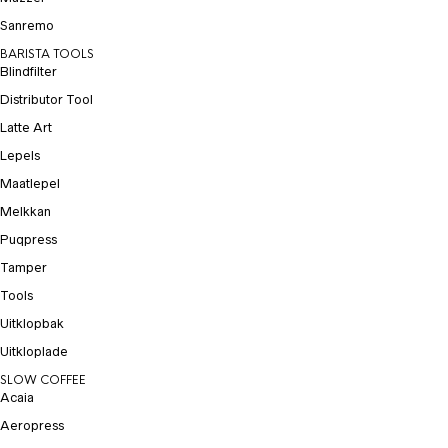
Sanremo
BARISTA TOOLS
Blindfilter
Distributor Tool
Latte Art
Lepels
Maatlepel
Melkkan
Puqpress
Tamper
Tools
Uitklopbak
Uitkloplade
SLOW COFFEE
Acaia
Aeropress