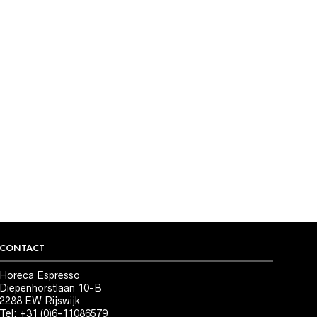
CONTACT
Horeca Espresso
Diepenhorstlaan 10-B
2288 EW Rijswijk
Tel: +31 (0)6-11086579