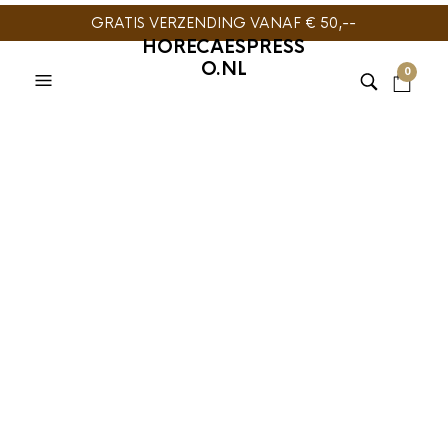
GRATIS VERZENDING VANAF € 50,--
HORECAESPRESS
O.NL
0
ESPRESSOMACHINE
BARISTAPRO
,
ONDERDELEN
ESPRESSOMACHINE
ONDERDELEN
BaristaPro Knop
BaristaPro Knop