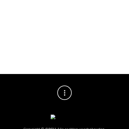
BARISTA TOOLS
,
TAMPERS
BARISTA TOOLS
,
BARISTAPRO
,
UITKLOPLADE
BaristaPro Tamper
BaristaPro
Walnoot Hout
Uitkloplade RVS
Nonotech Flat Base
Walnoot Hout
58mm
425x280x100mm
€
64,95
€
199,00