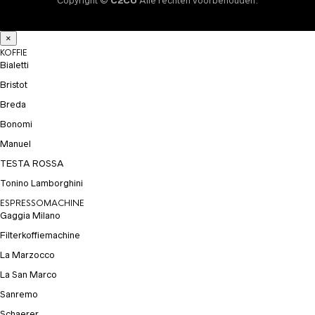
Copyright ©
C2CU
Alle rechten voorbehouden.
×
KOFFIE
Bialetti
Bristot
Breda
Bonomi
Manuel
TESTA ROSSA
Tonino Lamborghini
ESPRESSOMACHINE
Gaggia Milano
Filterkoffiemachine
La Marzocco
La San Marco
Sanremo
Schaerer