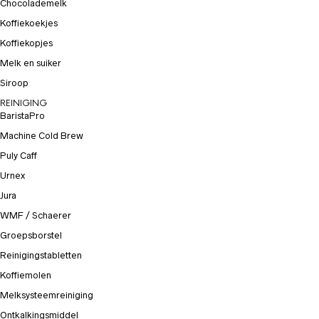
Chocolademelk
Koffiekoekjes
Koffiekopjes
Melk en suiker
Siroop
REINIGING
BaristaPro
Machine Cold Brew
Puly Caff
Urnex
Jura
WMF / Schaerer
Groepsborstel
Reinigingstabletten
Koffiemolen
Melksysteemreiniging
Ontkalkingsmiddel