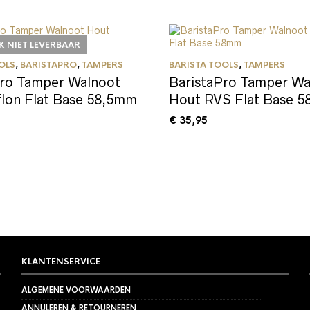
JK NIET LEVERBAAR
OLS
,
BARISTAPRO
,
TAMPERS
BARISTA TOOLS
,
TAMPERS
Pro Tamper Walnoot
BaristaPro Tamper Wa
flon Flat Base 58,5mm
Hout RVS Flat Base 
€
35,95
KLANTENSERVICE
ALGEMENE VOORWAARDEN
ANNULEREN & RETOURNEREN