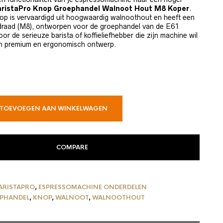
ristaPro Knop Groephandel Walnoot Hout M8 Koper
.
knop is vervaardigd uit hoogwaardig walnoothout en heeft een
draad (M8), ontworpen voor de groephandel van de E61
or de serieuze barista of koffieliefhebber die zijn machine wil
n premium en ergonomisch ontwerp.
TOEVOEGEN AAN WINKELWAGEN
COMPARE
ARISTAPRO
,
ESPRESSOMACHINE ONDERDELEN
PHANDEL
,
KNOP
,
WALNOOT
,
WALNOOTHOUT