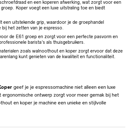
 schroefdraad en een koperen afwerking, wat zorgt voor een
roep. Koper voegt een luxe uitstraling toe en biedt
t een uitstekende grip, waardoor je de groephandel
 bij het zetten van je espresso.
 voor de E61 groep en zorgt voor een perfecte pasvorm en
ofessionele barista’s als thuisgebruikers.
aterialen zoals walnoothout en koper zorgt ervoor dat deze
renlang kunt genieten van de kwaliteit en functionaliteit.
Koper
geef je je espressomachine niet alleen een luxe
 Het ergonomische ontwerp zorgt voor meer gemak bij het
hout en koper je machine een unieke en stijlvolle