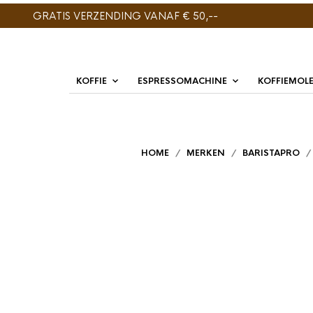
GRATIS VERZENDING VANAF € 50,--
KOFFIE
ESPRESSOMACHINE
KOFFIEMOL
HOME
/
MERKEN
/
BARISTAPRO
/ 