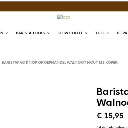
EN
BARISTA TOOLS
SLOW COFFEE
THEE
BIJP
BARISTAPRO KNOP GROEPHANDEL WALNOOT HOUT M8 KOPER
Barist
Walno
€
15,95
Til de uitstralin