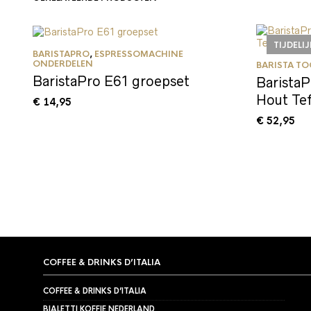
TIJDELI
BARISTAPRO
,
ESPRESSOMACHINE
ONDERDELEN
BARISTA TO
BaristaPro E61 groepset
Barista
Hout Te
€
14,95
€
52,95
COFFEE & DRINKS D’ITALIA
COFFEE & DRINKS D’ITALIA
BIALETTI KOFFIE NEDERLAND