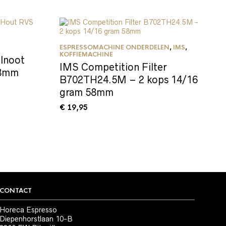
ESPRESSOMACHINE ONDERDELEN
,
IMS
,
KOFFIEMACHINE
lnoot
IMS Competition Filter
58mm
B702TH24.5M – 2 kops 14/16
gram 58mm
€
19,95
CONTACT
Horeca Espresso
Diepenhorstlaan 10-B