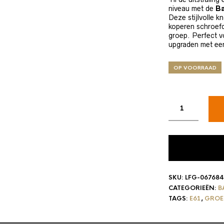
niveau met de
Ba
Deze stijlvolle 
koperen schroef
groep. Perfect vo
upgraden met ee
OP VOORRAAD
SKU:
LFG-067684
CATEGORIEËN:
B
TAGS:
E61
,
GROE