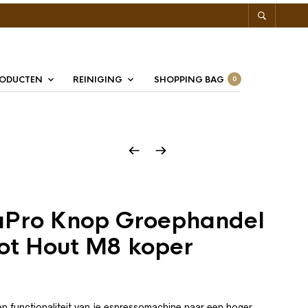
RODUCTEN
REINIGING
SHOPPING BAG
0
aPro Knop Groephandel
ot Hout M8 koper
g en functionaliteit van je espressomachine naar een hoger