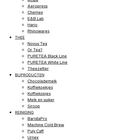
Aeropress
Chemex
E&B Lab
Hario
Rhinowares
THEE
Novus Tea
Or Tea?
PURETEA Black Line
PURETEA White Line
Theezetter
BIJPRODUCTEN
Chocolademelk
Koffiekoekjes
Koffiekopjes
Melk en suiker
Siroop
REINIGING
BaristaPro
Machine Cold Brew
Puly Caff
Urnex