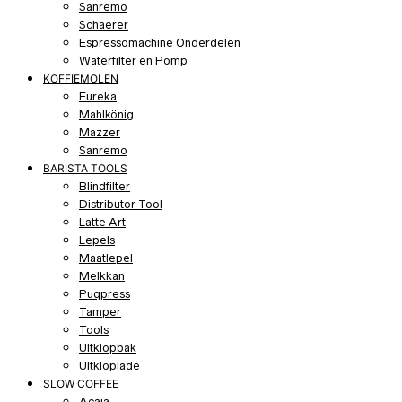
Sanremo
Schaerer
Espressomachine Onderdelen
Waterfilter en Pomp
KOFFIEMOLEN
Eureka
Mahlkönig
Mazzer
Sanremo
BARISTA TOOLS
Blindfilter
Distributor Tool
Latte Art
Lepels
Maatlepel
Melkkan
Puqpress
Tamper
Tools
Uitklopbak
Uitkloplade
SLOW COFFEE
Acaia