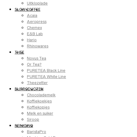
Uitkloplade
SLOW COFFEE
Acaia
Aeropress
Chemex
E&B Lab
Hario
Rhinowares
THEE
Novus Tea
Or Tea?
PURETEA Black Line
PURETEA White Line
Theezetter
BIJPRODUCTEN
Chocolademelk
Koffiekoekjes
Koffiekopjes
Melk en suiker
Siroop
REINIGING
BaristaPro