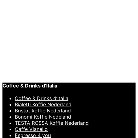
€
44,95
Toevoegen aan winkelwagen
Snelle weergave
BARISTA TOOLS
,
Melkkan
Motta Europa Melkkan Wit 75cl
€
43,95
Coffee & Drinks d’Italia
Coffee & Drinks d’Italia
Bialetti Koffie Nederland
Bristot koffie Nederland
Bonomi Koffie Nedeland
TESTA ROSSA Koffie Nederland
Caffe Vianello
Espresso 4 you