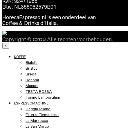
KvK: 92471986
Btw: NL866062579B01
HorecaEspresso.nl is een onderdeel van
Coffee & Drinks d’Italia.
Copyright ©
C2CU
Alle rechten voorbehouden.
×
KOFFIE
Bialetti
Bristot
Breda
Bonomi
Manuel
TESTA ROSSA
Tonino Lamborghini
ESPRESSOMACHINE
Gaggia Milano
Filterkoffiemachine
La Marzocco
La San Marco