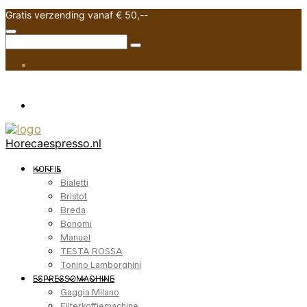
Gratis verzending vanaf € 50,--
Horecaespresso.nl
KOFFIE
Bialetti
Bristot
Breda
Bonomi
Manuel
TESTA ROSSA
Tonino Lamborghini
ESPRESSOMACHINE
Gaggia Milano
Filterkoffiemachine