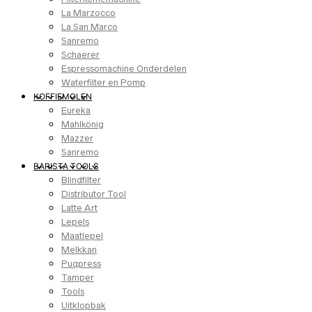
La Marzocco
La San Marco
Sanremo
Schaerer
Espressomachine Onderdelen
Waterfilter en Pomp
KOFFIEMOLEN
Eureka
Mahlkönig
Mazzer
Sanremo
BARISTA TOOLS
Blindfilter
Distributor Tool
Latte Art
Lepels
Maatlepel
Melkkan
Puqpress
Tamper
Tools
Uitklopbak