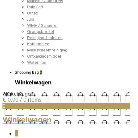
Machine Cold Brew
Puly Caff
Urnex
Jura
WMF / Schaerer
Groepsborstel
Reinigingstabletten
Koffiemolen
Melksysteemreiniging
Ontkalkingsmiddel
Waterfilter
Shopping Bag
0
Winkelwagen
Winkelwagen
€
0,00
/ 0 items
0
Winkelwagen
0