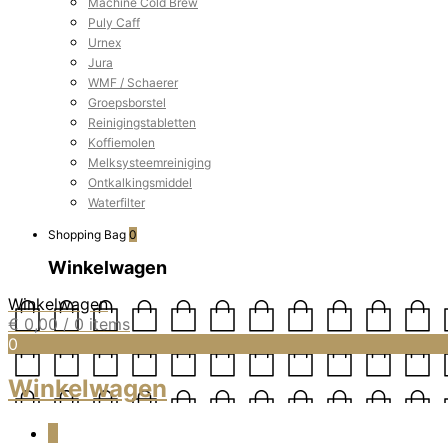
Machine Cold Brew
Puly Caff
Urnex
Jura
WMF / Schaerer
Groepsborstel
Reinigingstabletten
Koffiemolen
Melksysteemreiniging
Ontkalkingsmiddel
Waterfilter
Shopping Bag
0
Winkelwagen
Winkelwagen
€
0,00
/ 0 items
0
Winkelwagen
0