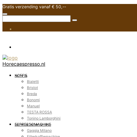
Gratis verzending vanaf € 50,--
Horecaespresso.nl
KOFFIE
Bialetti
Bristot
Breda
Bonomi
Manuel
TESTA ROSSA
Tonino Lamborghini
ESPRESSOMACHINE
Gaggia Milano
Filterkoffiemachine