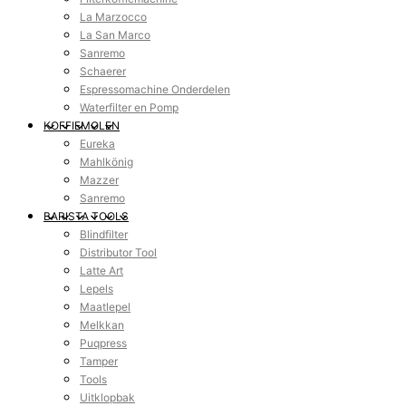
La Marzocco
La San Marco
Sanremo
Schaerer
Espressomachine Onderdelen
Waterfilter en Pomp
KOFFIEMOLEN
Eureka
Mahlkönig
Mazzer
Sanremo
BARISTA TOOLS
Blindfilter
Distributor Tool
Latte Art
Lepels
Maatlepel
Melkkan
Puqpress
Tamper
Tools
Uitklopbak