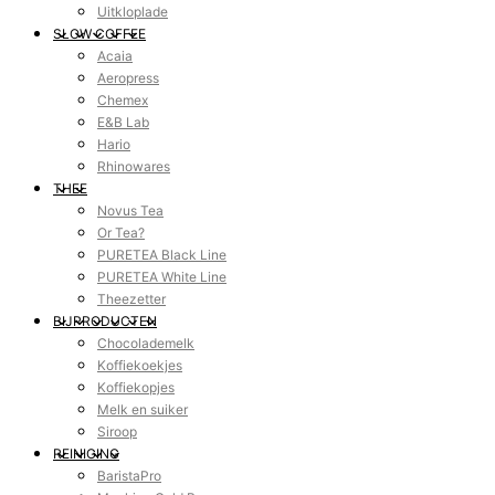
Uitkloplade
SLOW COFFEE
Acaia
Aeropress
Chemex
E&B Lab
Hario
Rhinowares
THEE
Novus Tea
Or Tea?
PURETEA Black Line
PURETEA White Line
Theezetter
BIJPRODUCTEN
Chocolademelk
Koffiekoekjes
Koffiekopjes
Melk en suiker
Siroop
REINIGING
BaristaPro