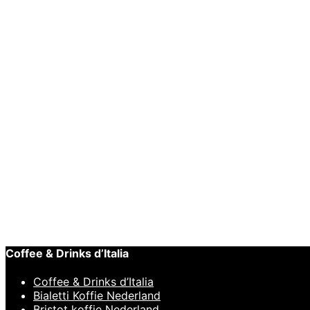
JoeFrex Tampingstation Professionale Up
€
79,95
BARISTA TOOL
Toevoegen aan winkelwagen
Snelle weergave
Motta Europa Melkkan Zwart 75cl
€
43,95
BARISTA TOOLS
,
T
Toevoegen aan winkelwagen
Snelle weergave
Motta Tamper Bruin 58mm
€
29,95
Coffee & Drinks d’Italia
Coffee & Drinks d’Italia
Bialetti Koffie Nederland
Bristot koffie Nederland