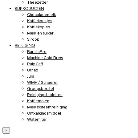
Theezetter
BIJPRODUCTEN
Chocolademelk
Koffiekoekjes
Koffiekopjes
Melk en suiker
Siroop
REINIGING
BaristaPro
Machine Cold Brew
Puly Caff
Urnex
Jura
WMF / Schaerer
Groepsborstel
Reinigingstabletten
Koffiemolen
Melksysteemreiniging
Ontkalkingsmiddel
Waterfilter
×