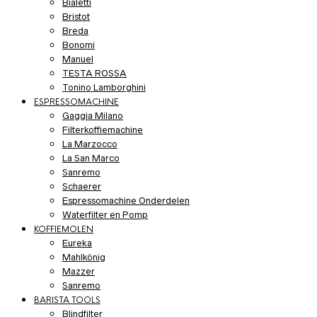
Bialetti
Bristot
Breda
Bonomi
Manuel
TESTA ROSSA
Tonino Lamborghini
ESPRESSOMACHINE
Gaggia Milano
Filterkoffiemachine
La Marzocco
La San Marco
Sanremo
Schaerer
Espressomachine Onderdelen
Waterfilter en Pomp
KOFFIEMOLEN
Eureka
Mahlkönig
Mazzer
Sanremo
BARISTA TOOLS
Blindfilter