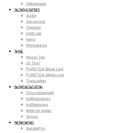
Uitkloplade
SLOW COFFEE
Acaia
Aeropress
Chemex
E&B Lab
Hario
Rhinowares
THEE
Novus Tea
Or Tea?
PURETEA Black Line
PURETEA White Line
Theezetter
BIJPRODUCTEN
Chocolademelk
Koffiekoekjes
Koffiekopjes
Melk en suiker
Siroop
REINIGING
BaristaPro