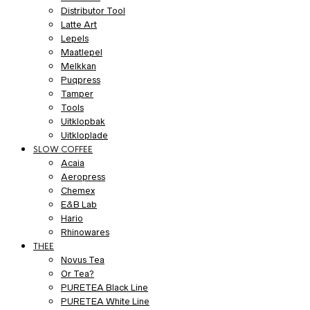
Distributor Tool
Latte Art
Lepels
Maatlepel
Melkkan
Puqpress
Tamper
Tools
Uitklopbak
Uitkloplade
SLOW COFFEE
Acaia
Aeropress
Chemex
E&B Lab
Hario
Rhinowares
THEE
Novus Tea
Or Tea?
PURETEA Black Line
PURETEA White Line