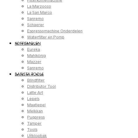
Filterkoffiemachine
La Marzocco
La San Marco
Sanremo
Schaerer
Espressomachine Onderdelen
Waterfilter en Pomp
KOFFIEMOLEN
Eureka
Mahlkönig
Mazzer
Sanremo
BARISTA TOOLS
Blindfilter
Distributor Tool
Latte Art
Lepels
Maatlepel
Melkkan
Puqpress
Tamper
Tools
Uitklopbak