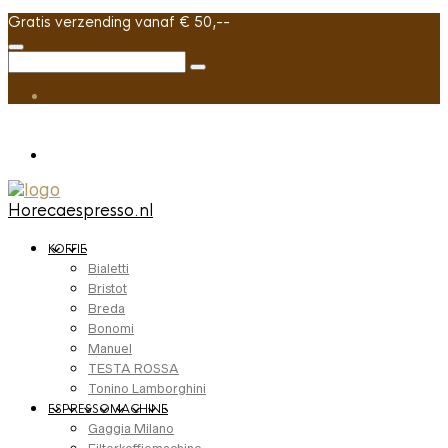
Gratis verzending vanaf € 50,--
Horecaespresso.nl
KOFFIE
Bialetti
Bristot
Breda
Bonomi
Manuel
TESTA ROSSA
Tonino Lamborghini
ESPRESSOMACHINE
Gaggia Milano