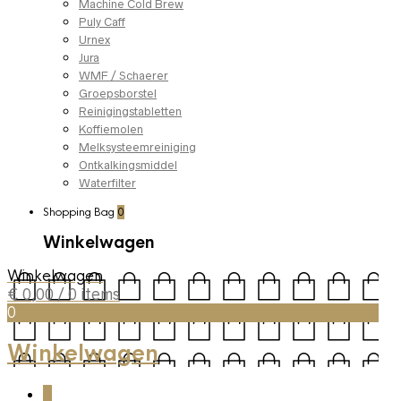
Machine Cold Brew
Puly Caff
Urnex
Jura
WMF / Schaerer
Groepsborstel
Reinigingstabletten
Koffiemolen
Melksysteemreiniging
Ontkalkingsmiddel
Waterfilter
Shopping Bag
0
Winkelwagen
Winkelwagen
€
0,00
/ 0 items
0
Winkelwagen
0