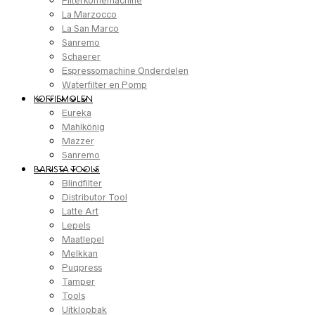
Filterkoffiemachine
La Marzocco
La San Marco
Sanremo
Schaerer
Espressomachine Onderdelen
Waterfilter en Pomp
KOFFIEMOLEN
Eureka
Mahlkönig
Mazzer
Sanremo
BARISTA TOOLS
Blindfilter
Distributor Tool
Latte Art
Lepels
Maatlepel
Melkkan
Puqpress
Tamper
Tools
Uitklopbak