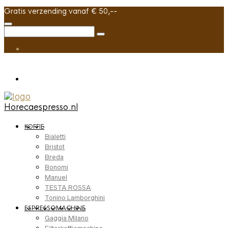
Gratis verzending vanaf € 50,--
Horecaespresso.nl
KOFFIE
Bialetti
Bristot
Breda
Bonomi
Manuel
TESTA ROSSA
Tonino Lamborghini
ESPRESSOMACHINE
Gaggia Milano