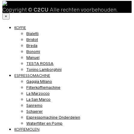
Copyright ©
C2CU
Alle rechten voorbehouden.
×
KOFFIE
Bialetti
Bristot
Breda
Bonomi
Manuel
TESTA ROSSA
Tonino Lamborghini
ESPRESSOMACHINE
Gaggia Milano
Filterkoffiemachine
La Marzocco
La San Marco
Sanremo
Schaerer
Espressomachine Onderdelen
Waterfilter en Pomp
KOFFIEMOLEN