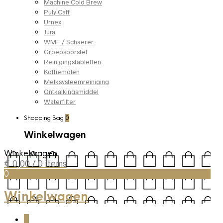
Machine Cold Brew
Puly Caff
Urnex
Jura
WMF / Schaerer
Groepsborstel
Reinigingstabletten
Koffiemolen
Melksysteemreiniging
Ontkalkingsmiddel
Waterfilter
Shopping Bag
0
Winkelwagen
Winkelwagen
€
0,00
/ 0 items
0
Winkelwagen
0