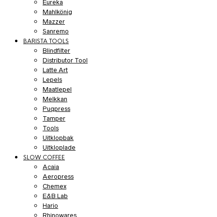
Eureka
Mahlkönig
Mazzer
Sanremo
BARISTA TOOLS
Blindfilter
Distributor Tool
Latte Art
Lepels
Maatlepel
Melkkan
Puqpress
Tamper
Tools
Uitklopbak
Uitkloplade
SLOW COFFEE
Acaia
Aeropress
Chemex
E&B Lab
Hario
Rhinowares