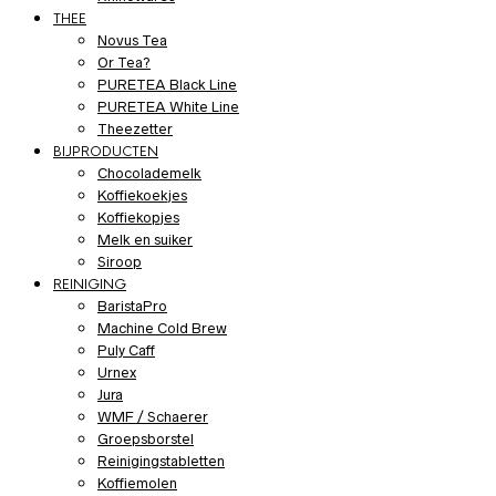
THEE
Novus Tea
Or Tea?
PURETEA Black Line
PURETEA White Line
Theezetter
BIJPRODUCTEN
Chocolademelk
Koffiekoekjes
Koffiekopjes
Melk en suiker
Siroop
REINIGING
BaristaPro
Machine Cold Brew
Puly Caff
Urnex
Jura
WMF / Schaerer
Groepsborstel
Reinigingstabletten
Koffiemolen