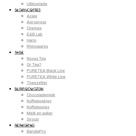
Uitkloplade
SLOW COFFEE
Acaia
Aeropress
Chemex
E&B Lab
Hario
Rhinowares
THEE
Novus Tea
Or Tea?
PURETEA Black Line
PURETEA White Line
Theezetter
BIJPRODUCTEN
Chocolademelk
Koffiekoekjes
Koffiekopjes
Melk en suiker
Siroop
REINIGING
BaristaPro