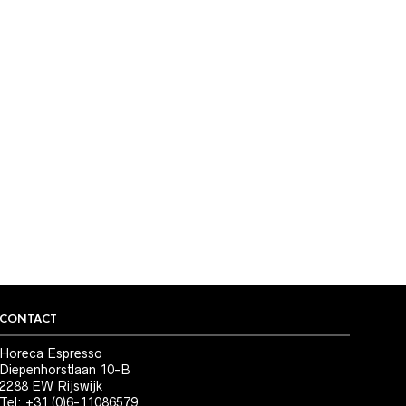
CONTACT
Horeca Espresso
Diepenhorstlaan 10-B
2288 EW Rijswijk
Tel: +31 (0)6-11086579