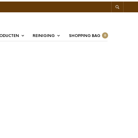
RODUCTEN
REINIGING
SHOPPING BAG
0
x Tamper Walnoothout
 Walnoothout 58mm