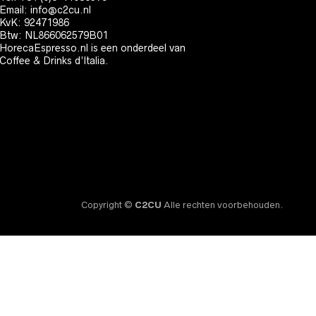
Email:
info@c2cu.nl
KvK: 92471986
Btw: NL866062579B01
HorecaEspresso.nl is een onderdeel van
Coffee & Drinks d’Italia.
Copyright ©
C2CU
Alle rechten voorbehouden.