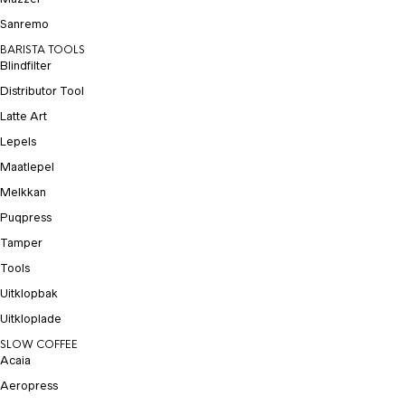
Sanremo
BARISTA TOOLS
Blindfilter
Distributor Tool
Latte Art
Lepels
Maatlepel
Melkkan
Puqpress
Tamper
Tools
Uitklopbak
Uitkloplade
SLOW COFFEE
Acaia
Aeropress