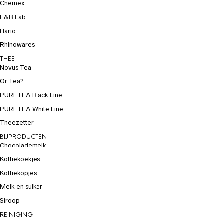
Chemex
E&B Lab
Hario
Rhinowares
THEE
Novus Tea
Or Tea?
PURETEA Black Line
PURETEA White Line
Theezetter
BIJPRODUCTEN
Chocolademelk
Koffiekoekjes
Koffiekopjes
Melk en suiker
Siroop
REINIGING