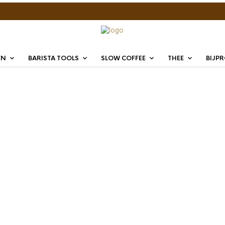
EN
BARISTA TOOLS
SLOW COFFEE
THEE
BIJP
JoeFre
58mm
€
34,95
JoeFrex Tamper