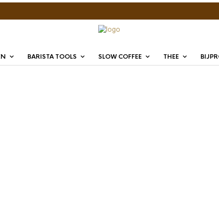
EN
BARISTA TOOLS
SLOW COFFEE
THEE
BIJP
Barist
73x5
€
4,99
BaristaPro E61 