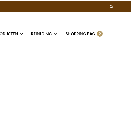
RODUCTEN
REINIGING
SHOPPING BAG
0
aPro E61 Groepring
7x8mm
groepring 8 mm geschikt voor espressomachines met een E61