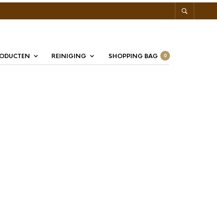
RODUCTEN
REINIGING
SHOPPING BAG
0
? Duke’s Blues Sachet 50
lues is een traditionele Earl Grey Thee met een geur van