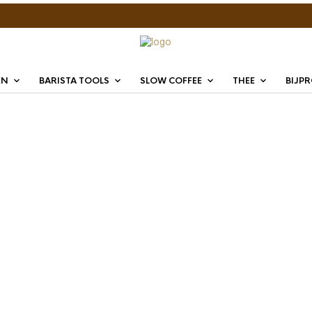
EN
BARISTA TOOLS
SLOW COFFEE
THEE
BIJP
Or Tea
stuks
€
24,95
Or Tea? Duke’s B