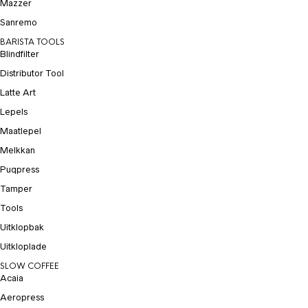
Mazzer
Sanremo
BARISTA TOOLS
Blindfilter
Distributor Tool
Latte Art
Lepels
Maatlepel
Melkkan
Puqpress
Tamper
Tools
Uitklopbak
Uitkloplade
SLOW COFFEE
Acaia
Aeropress