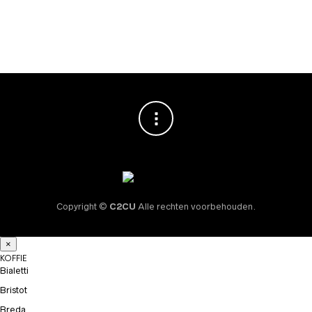
tabletjes
€
10,95
€
14,95
Copyright ©
C2CU
Alle rechten voorbehouden.
×
KOFFIE
Bialetti
Bristot
Breda