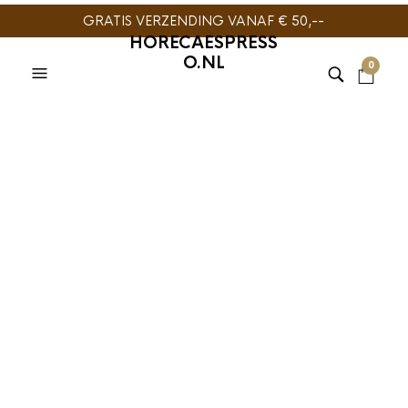
GRATIS VERZENDING VANAF € 50,--
HORECAESPRESS
O.NL
0
BIJPRODUCTEN
,
MELK EN
BIJPRODUCTEN
,
MELK EN
SUIKER
,
TIME TO ENJOY
SUIKER
,
TIME TO ENJOY
LoCalo Zoetstof
LoCalo Sweetener
sticks 500 stuks
zoetjes 500 x 2