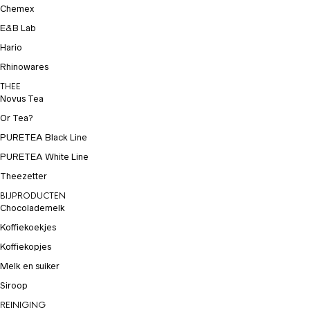
Chemex
E&B Lab
Hario
Rhinowares
THEE
Novus Tea
Or Tea?
PURETEA Black Line
PURETEA White Line
Theezetter
BIJPRODUCTEN
Chocolademelk
Koffiekoekjes
Koffiekopjes
Melk en suiker
Siroop
REINIGING