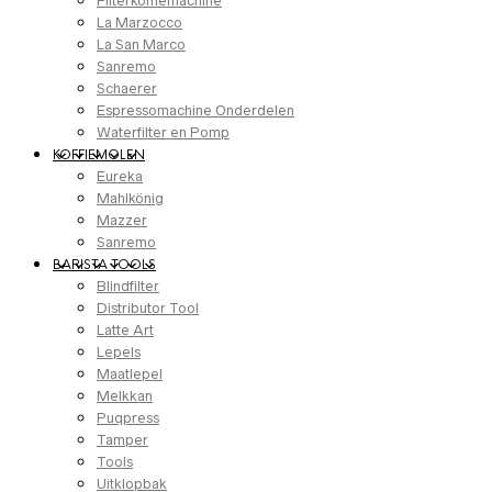
Filterkoffiemachine
La Marzocco
La San Marco
Sanremo
Schaerer
Espressomachine Onderdelen
Waterfilter en Pomp
KOFFIEMOLEN
Eureka
Mahlkönig
Mazzer
Sanremo
BARISTA TOOLS
Blindfilter
Distributor Tool
Latte Art
Lepels
Maatlepel
Melkkan
Puqpress
Tamper
Tools
Uitklopbak