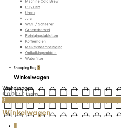
Machine Cold Brew
Puly Caff
Urnex
Jura
WMF / Schaerer
Groepsborstel
Reinigingstabletten
Koffiemolen
Melksysteemreiniging
Ontkalkingsmiddel
Waterfilter
Shopping Bag
0
Winkelwagen
Winkelwagen
€
0,00
/ 0 items
0
Winkelwagen
0