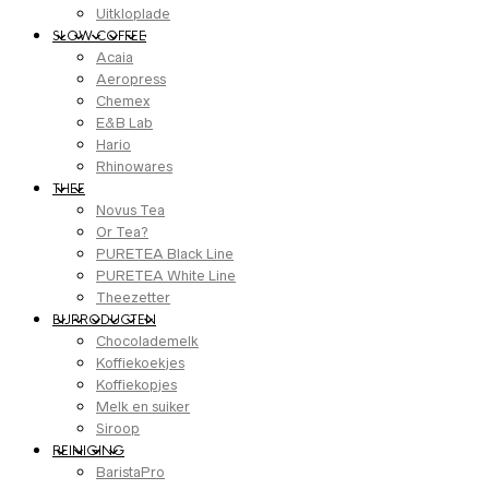
Uitkloplade
SLOW COFFEE
Acaia
Aeropress
Chemex
E&B Lab
Hario
Rhinowares
THEE
Novus Tea
Or Tea?
PURETEA Black Line
PURETEA White Line
Theezetter
BIJPRODUCTEN
Chocolademelk
Koffiekoekjes
Koffiekopjes
Melk en suiker
Siroop
REINIGING
BaristaPro