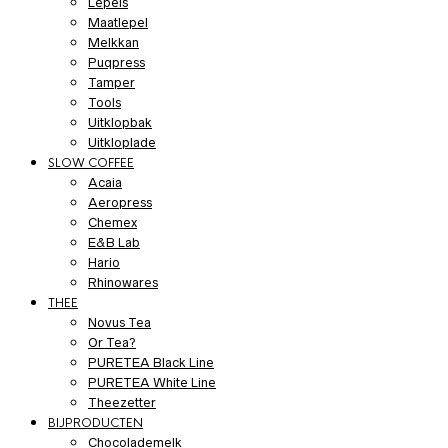
Lepels
Maatlepel
Melkkan
Puqpress
Tamper
Tools
Uitklopbak
Uitkloplade
SLOW COFFEE
Acaia
Aeropress
Chemex
E&B Lab
Hario
Rhinowares
THEE
Novus Tea
Or Tea?
PURETEA Black Line
PURETEA White Line
Theezetter
BIJPRODUCTEN
Chocolademelk