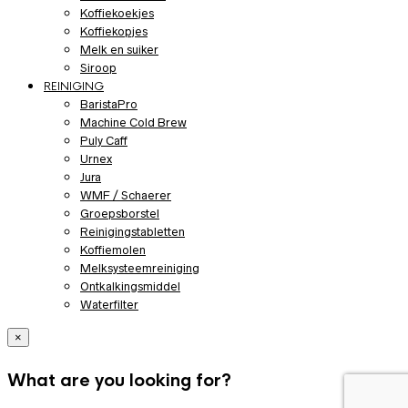
Koffiekoekjes
Koffiekopjes
Melk en suiker
Siroop
REINIGING
BaristaPro
Machine Cold Brew
Puly Caff
Urnex
Jura
WMF / Schaerer
Groepsborstel
Reinigingstabletten
Koffiemolen
Melksysteemreiniging
Ontkalkingsmiddel
Waterfilter
×
What are you looking for?