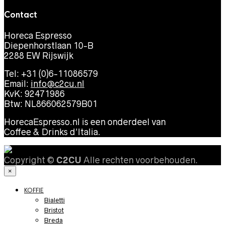
Contact
Horeca Espresso
Diepenhorstlaan 10-B
2288 EW Rijswijk
Tel: +31 (0)6-11086579
Email:
info@c2cu.nl
KvK: 92471986
Btw: NL866062579B01
HorecaEspresso.nl is een onderdeel van
Coffee & Drinks d’Italia.
Copyright ©
C2CU
Alle rechten voorbehouden.
×
KOFFIE
Bialetti
Bristot
Breda