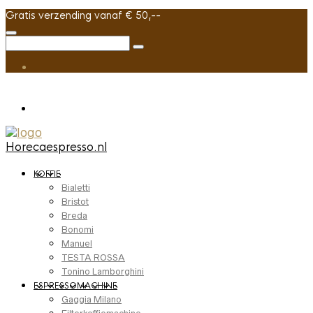
Gratis verzending vanaf € 50,--
Horecaespresso.nl
KOFFIE
Bialetti
Bristot
Breda
Bonomi
Manuel
TESTA ROSSA
Tonino Lamborghini
ESPRESSOMACHINE
Gaggia Milano