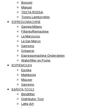
Bonomi
Manuel
TESTA ROSSA
Tonino Lamborghini
ESPRESSOMACHINE
Gaggia Milano
Filterkoffiemachine
La Marzocco
La San Marco
Sanremo
Schaerer
Espressomachine Onderdelen
Waterfilter en Pomp
KOFFIEMOLEN
Eureka
Mahlkönig
Mazzer
Sanremo
BARISTA TOOLS
Blindfilter
Distributor Tool
Latte Art