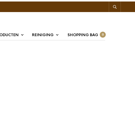
RODUCTEN
REINIGING
SHOPPING BAG
0
 Sweetener zoetjes 500
letjes
ner zoetjes
bieden een praktische en suikervrije oplossing