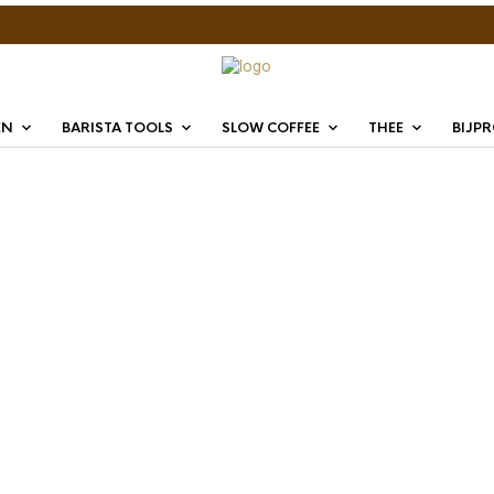
EN
BARISTA TOOLS
SLOW COFFEE
THEE
BIJP
LoCalo
x 2 tab
€
14,95
LoCalo Sweete