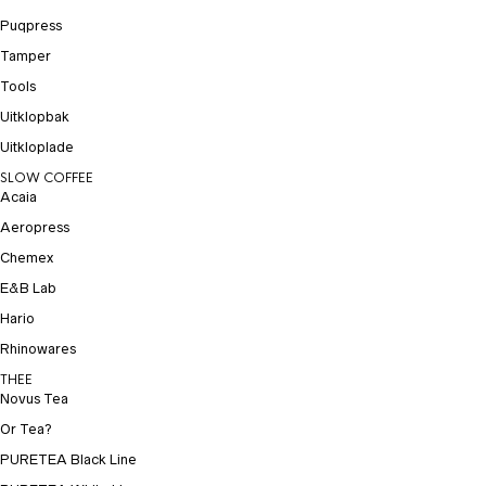
Puqpress
Tamper
Tools
Uitklopbak
Uitkloplade
SLOW COFFEE
Acaia
Aeropress
Chemex
E&B Lab
Hario
Rhinowares
THEE
Novus Tea
Or Tea?
PURETEA Black Line