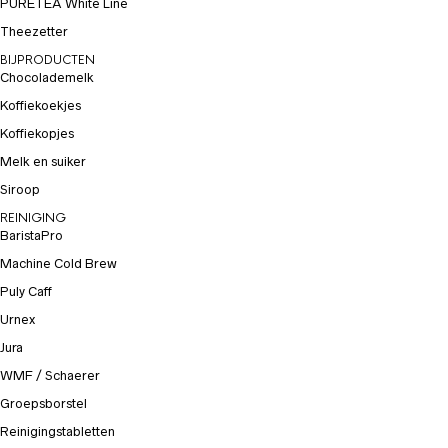
PURETEA White Line
Theezetter
BIJPRODUCTEN
Chocolademelk
Koffiekoekjes
Koffiekopjes
Melk en suiker
Siroop
REINIGING
BaristaPro
Machine Cold Brew
Puly Caff
Urnex
Jura
WMF / Schaerer
Groepsborstel
Reinigingstabletten