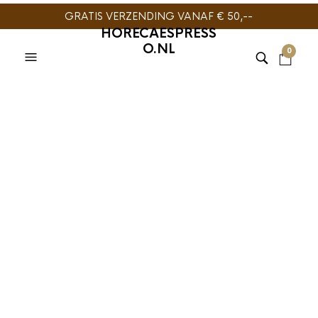
GRATIS VERZENDING VANAF € 50,--
HORECAESPRESS
O.NL
0
EDO Barista
Melkopschuimkan RVS
600ml
€
19,95