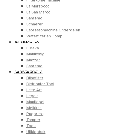
Filterkoffiemachine
La Marzocco
La San Marco
Sanremo
Schaerer
Espressomachine Onderdelen
Waterfilter en Pomp
KOFFIEMOLEN
Eureka
Mahlkönig
Mazzer
Sanremo
BARISTA TOOLS
Blindfilter
Distributor Tool
Latte Art
Lepels
Maatlepel
Melkkan
Puqpress
Tamper
Tools
Uitklopbak