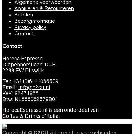
Algemene voorwaarden
Annuleren & Retourneren
Betalen
Bezorginformatie
Privacy policy
Contact
Contact
Horeca Espresso
Diepenhorstlaan 10-B
2288 EW Rijswijk
Tel: +31 (0)6-11086579
Email:
info@c2cu.nl
KvK: 92471986
Btw: NL866062579B01
HorecaEspresso.nl is een onderdeel van
Coffee & Drinks d’Italia.
Copyright ©
C2CU
Alle rechten voorbehouden.