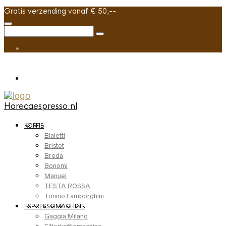
Gratis verzending vanaf € 50,--
Horecaespresso.nl
KOFFIE
Bialetti
Bristot
Breda
Bonomi
Manuel
TESTA ROSSA
Tonino Lamborghini
ESPRESSOMACHINE
Gaggia Milano