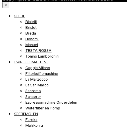
×
KOFFIE
Bialetti
Bristot
Breda
Bonomi
Manuel
TESTA ROSSA
Tonino Lamborghini
ESPRESSOMACHINE
Gaggia Milano
Filterkoffiemachine
La Marzocco
La San Marco
Sanremo
Schaerer
Espressomachine Onderdelen
Waterfilter en Pomp
KOFFIEMOLEN
Eureka
Mahlkönig