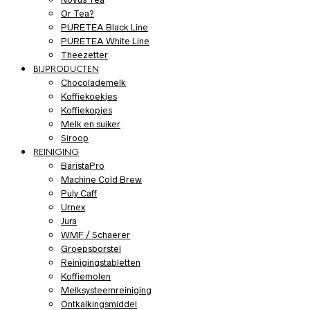
Or Tea?
PURETEA Black Line
PURETEA White Line
Theezetter
BIJPRODUCTEN
Chocolademelk
Koffiekoekjes
Koffiekopjes
Melk en suiker
Siroop
REINIGING
BaristaPro
Machine Cold Brew
Puly Caff
Urnex
Jura
WMF / Schaerer
Groepsborstel
Reinigingstabletten
Koffiemolen
Melksysteemreiniging
Ontkalkingsmiddel