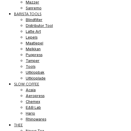
Mazzer
Sanremo
BARISTA TOOLS
Blindfilter
Distributor Tool
Latte Art
Lepels
Maatlepel
Melkkan
Puqpress
Tamper
Tools
Uitklopbak
Uitkloplade
SLOW COFFEE
Acaia
Aeropress
Chemex
E&B Lab
Hario
Rhinowares
THEE
Novus Tea