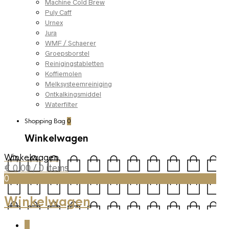
Machine Cold Brew
Puly Caff
Urnex
Jura
WMF / Schaerer
Groepsborstel
Reinigingstabletten
Koffiemolen
Melksysteemreiniging
Ontkalkingsmiddel
Waterfilter
Shopping Bag
0
Winkelwagen
Winkelwagen
€
0,00
/ 0 items
0
Winkelwagen
0