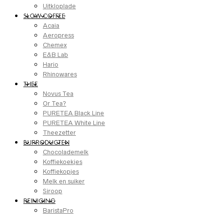
Uitkloplade
SLOW COFFEE
Acaia
Aeropress
Chemex
E&B Lab
Hario
Rhinowares
THEE
Novus Tea
Or Tea?
PURETEA Black Line
PURETEA White Line
Theezetter
BIJPRODUCTEN
Chocolademelk
Koffiekoekjes
Koffiekopjes
Melk en suiker
Siroop
REINIGING
BaristaPro