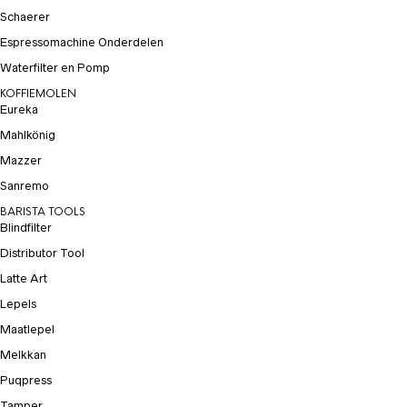
Schaerer
Espressomachine Onderdelen
Waterfilter en Pomp
KOFFIEMOLEN
Eureka
Mahlkönig
Mazzer
Sanremo
BARISTA TOOLS
Blindfilter
Distributor Tool
Latte Art
Lepels
Maatlepel
Melkkan
Puqpress
Tamper