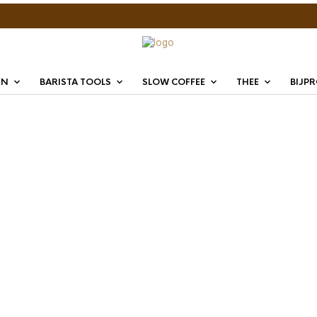
EN
BARISTA TOOLS
SLOW COFFEE
THEE
BIJP
Time t
gram 
€
16,95
Time to Enjoy 