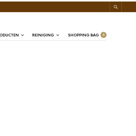
RODUCTEN
REINIGING
SHOPPING BAG
0
o Enjoy Honingsticks 8
80st
Honingsticks
zijn de ideale oplossing voor een nette en