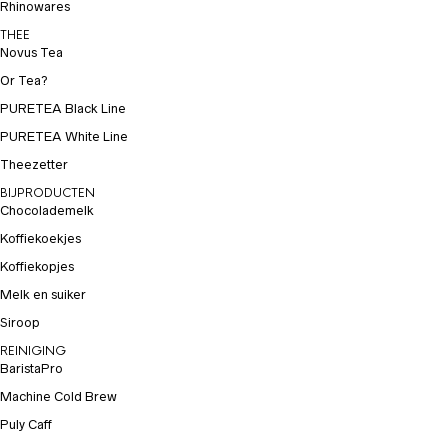
Rhinowares
THEE
Novus Tea
Or Tea?
PURETEA Black Line
PURETEA White Line
Theezetter
BIJPRODUCTEN
Chocolademelk
Koffiekoekjes
Koffiekopjes
Melk en suiker
Siroop
REINIGING
BaristaPro
Machine Cold Brew
Puly Caff