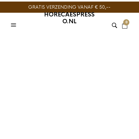
GRATIS VERZENDING VANAF € 50,--
HORECAESPRESS
O.NL
0
Eureka Atom Specialty
65 Koffiemolen Mat
Zwart
€
949,00