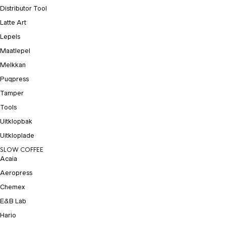
Distributor Tool
Latte Art
Lepels
Maatlepel
Melkkan
Puqpress
Tamper
Tools
Uitklopbak
Uitkloplade
SLOW COFFEE
Acaia
Aeropress
Chemex
E&B Lab
Hario