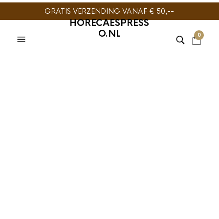
GRATIS VERZENDING VANAF € 50,--
HORECAESPRESS
O.NL
0
BaristaPro
Tamperstation
€
22,95