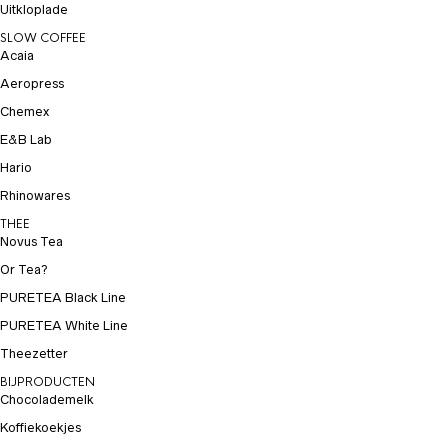
Uitkloplade
SLOW COFFEE
Acaia
Aeropress
Chemex
E&B Lab
Hario
Rhinowares
THEE
Novus Tea
Or Tea?
PURETEA Black Line
PURETEA White Line
Theezetter
BIJPRODUCTEN
Chocolademelk
Koffiekoekjes