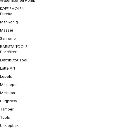
Waterfilter en Pomp
KOFFIEMOLEN
Eureka
Mahlkönig
Mazzer
Sanremo
BARISTA TOOLS
Blindfilter
Distributor Tool
Latte Art
Lepels
Maatlepel
Melkkan
Puqpress
Tamper
Tools
Uitklopbak