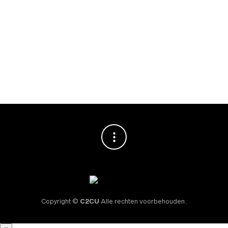
BAR
Mot
€
7
Copyright ©
C2CU
Alle rechten voorbehouden.