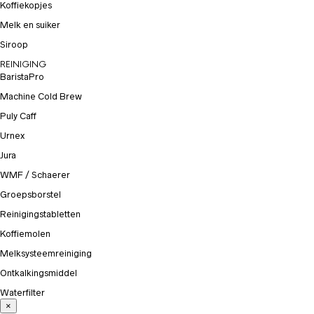
Koffiekopjes
Melk en suiker
Siroop
REINIGING
BaristaPro
Machine Cold Brew
Puly Caff
Urnex
Jura
WMF / Schaerer
Groepsborstel
Reinigingstabletten
Koffiemolen
Melksysteemreiniging
Ontkalkingsmiddel
Waterfilter
×