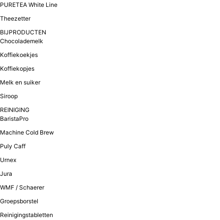
PURETEA White Line
Theezetter
BIJPRODUCTEN
Chocolademelk
Koffiekoekjes
Koffiekopjes
Melk en suiker
Siroop
REINIGING
BaristaPro
Machine Cold Brew
Puly Caff
Urnex
Jura
WMF / Schaerer
Groepsborstel
Reinigingstabletten