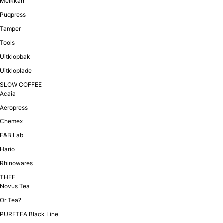
Melkkan
Puqpress
Tamper
Tools
Uitklopbak
Uitkloplade
SLOW COFFEE
Acaia
Aeropress
Chemex
E&B Lab
Hario
Rhinowares
THEE
Novus Tea
Or Tea?
PURETEA Black Line