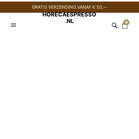
GRATIS VERZENDING VANAF € 50,--
HORECAESPRESSO
.NL
0
Time to Enjoy Alassio
koekjes 120 stuks
€
19,95
Time to Enjoy Alassio koekjesmix
is een heerlijke selectie
van per stuk verpakte
koffiekoekjes
, ideaal om te serveren