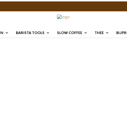
EN
BARISTA TOOLS
SLOW COFFEE
THEE
BIJP
Time t
koffie
€
34,95
Maak elk koffiem