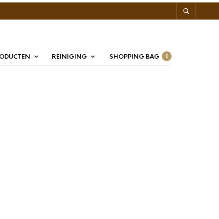
RODUCTEN
REINIGING
SHOPPING BAG
0
o Enjoy Piazza Caramel
koekjes 400 stuks
oment compleet met de heerlijke
Time to Enjoy Piazza