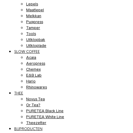
Lepels
Maatlepel
Melkkan
Puqpress
Tamper
Tools
Uitklopbak
Uitkloplade
SLOW COFFEE
Acaia
Aeropress
Chemex
E&B Lab
Hario
Rhinowares
THEE
Novus Tea
Or Tea?
PURETEA Black Line
PURETEA White Line
Theezetter
BIJPRODUCTEN