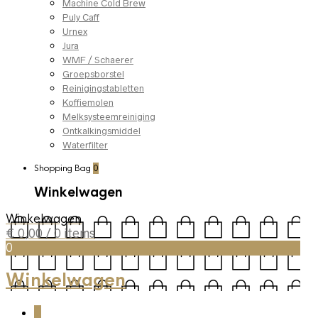
Machine Cold Brew
Puly Caff
Urnex
Jura
WMF / Schaerer
Groepsborstel
Reinigingstabletten
Koffiemolen
Melksysteemreiniging
Ontkalkingsmiddel
Waterfilter
Shopping Bag
0
Winkelwagen
Winkelwagen
€
0,00
/ 0 items
0
Winkelwagen
0