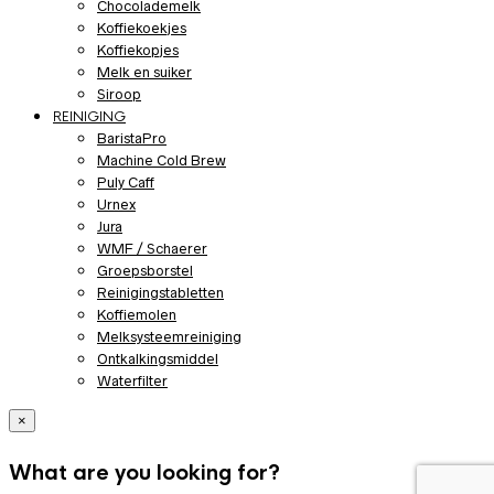
Chocolademelk
Koffiekoekjes
Koffiekopjes
Melk en suiker
Siroop
REINIGING
BaristaPro
Machine Cold Brew
Puly Caff
Urnex
Jura
WMF / Schaerer
Groepsborstel
Reinigingstabletten
Koffiemolen
Melksysteemreiniging
Ontkalkingsmiddel
Waterfilter
×
What are you looking for?