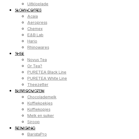
Uitkloplade
SLOW COFFEE
Acaia
Aeropress
Chemex
E&B Lab
Hario
Rhinowares
THEE
Novus Tea
Or Tea?
PURETEA Black Line
PURETEA White Line
Theezetter
BIJPRODUCTEN
Chocolademelk
Koffiekoekjes
Koffiekopjes
Melk en suiker
Siroop
REINIGING
BaristaPro