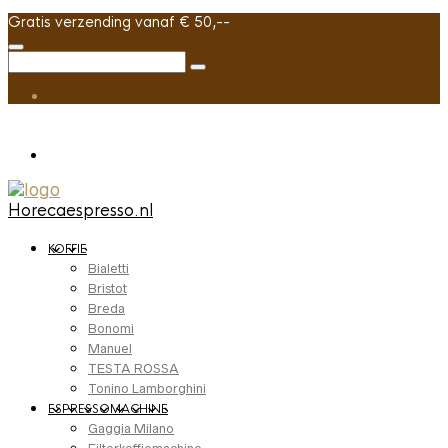
Gratis verzending vanaf € 50,--
Horecaespresso.nl
KOFFIE
Bialetti
Bristot
Breda
Bonomi
Manuel
TESTA ROSSA
Tonino Lamborghini
ESPRESSOMACHINE
Gaggia Milano