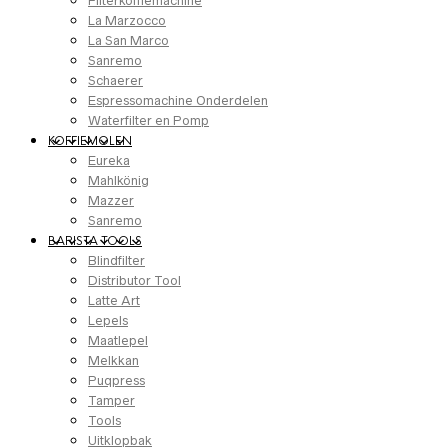
Filterkoffiemachine
La Marzocco
La San Marco
Sanremo
Schaerer
Espressomachine Onderdelen
Waterfilter en Pomp
KOFFIEMOLEN
Eureka
Mahlkönig
Mazzer
Sanremo
BARISTA TOOLS
Blindfilter
Distributor Tool
Latte Art
Lepels
Maatlepel
Melkkan
Puqpress
Tamper
Tools
Uitklopbak