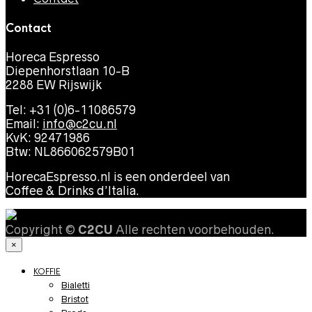
Contact
Horeca Espresso
Diepenhorstlaan 10-B
2288 EW Rijswijk
Tel: +31 (0)6-11086579
Email:
info@c2cu.nl
KvK: 92471986
Btw: NL866062579B01
HorecaEspresso.nl is een onderdeel van
Coffee & Drinks d’Italia.
Copyright ©
C2CU
Alle rechten voorbehouden.
×
KOFFIE
Bialetti
Bristot