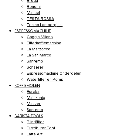
Breda
Bonomi
Manuel
TESTA ROSSA
Tonino Lamborghini
ESPRESSOMACHINE
Gaggia Milano
Filterkoffiemachine
La Marzocco
La San Marco
Sanremo
Schaerer
Espressomachine Onderdelen
Waterfilter en Pomp
KOFFIEMOLEN
Eureka
Mahlkönig
Mazzer
Sanremo
BARISTA TOOLS
Blindfilter
Distributor Tool
Latte Art